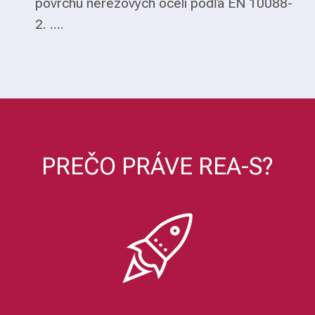
povrchu nerezových ocelí podľa EN 10088-
2. ....
PREČO PRÁVE REA-S?