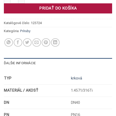
PRIDAŤ DO KOŠÍKA
Katalógové číslo:
123724
Kategória:
Príruby
ĎALŠIE INFORMÁCIE
TYP
krková
MATERIÁL / AKOSŤ
1.4571/316Ti
DN
DN40
PN
PN16