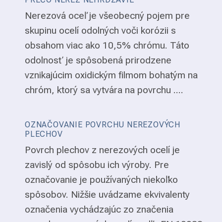
Nerezová oceľ je všeobecný pojem pre
skupinu ocelí odolných voči korózii s
obsahom viac ako 10,5% chrómu. Táto
odolnosť je spôsobená prirodzene
vznikajúcim oxidickým filmom bohatým na
chróm, ktorý sa vytvára na povrchu ....
OZNAČOVANIE POVRCHU NEREZOVÝCH
PLECHOV
Povrch plechov z nerezových ocelí je
zavislý od spôsobu ich výroby. Pre
označovanie je používaných niekoľko
spôsobov. Nižšie uvádzame ekvivalenty
označenia vychádzajúc zo značenia