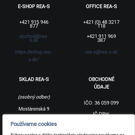
E-SHOP REA-S
OFFICE REA-S
+421 915 946
+421 (0) 48 3217
877
118
obchod@rea-
+421 911 969
s.sk
387
https://eshop.rea-
rea-s@rea-s.sk
s.sk/
SKLAD REA-S
OBCHODNÉ
ÚDAJE
(osobný odber)
IČO: 36 059 099
Mostárenská 9
IČ DPH:
SK2021733065
977 56 Brezno
Používame cookies
Slovenská
DIČ:
republika
2021733065