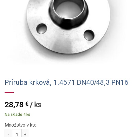
Príruba krková, 1.4571 DN40/48,3 PN16
28,78
€
/
ks
Na sklade 4 ks
Množstvo v ks:
množstvo Príruba krková, 1.4571 DN40/48,3 PN16