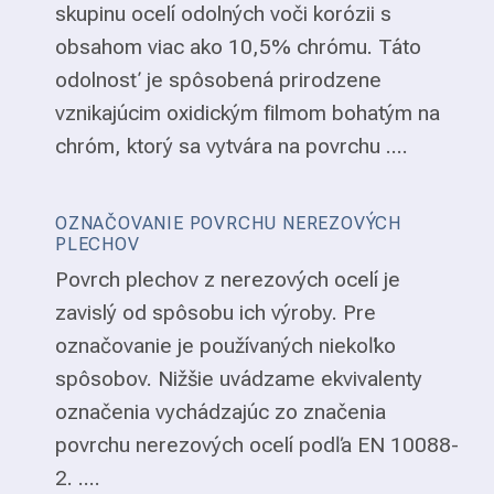
skupinu ocelí odolných voči korózii s
obsahom viac ako 10,5% chrómu. Táto
odolnosť je spôsobená prirodzene
vznikajúcim oxidickým filmom bohatým na
chróm, ktorý sa vytvára na povrchu ....
OZNAČOVANIE POVRCHU NEREZOVÝCH
PLECHOV
Povrch plechov z nerezových ocelí je
zavislý od spôsobu ich výroby. Pre
označovanie je používaných niekoľko
spôsobov. Nižšie uvádzame ekvivalenty
označenia vychádzajúc zo značenia
povrchu nerezových ocelí podľa EN 10088-
2. ....