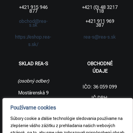
+421 915 946
+421 (0) 48 3217
877
118
obchod@rea-
+421 911 969
s.sk
387
https://eshop.rea-
rea-s@rea-s.sk
s.sk/
SKLAD REA-S
OBCHODNÉ
ÚDAJE
(osobný odber)
IČO: 36 059 099
Mostárenská 9
IČ DPH:
SK2021733065
977 56 Brezno
Používame cookies
Slovenská
DIČ:
republika
2021733065
Súbory cookie a ďalšie technológie sledovania používame na
zlepšenie vášho zážitku z prehliadania našich webových
stránok, na to, aby sme vám zobrazovali prispôsobený obsah