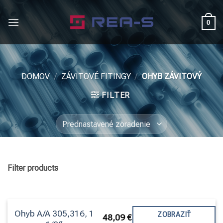
Skip
to
0
content
DOMOV
/
ZÁVITOVÉ FITINGY
/
OHYB ZÁVITOVÝ
FILTER
Filter products
Kategórie
Ohyb závitový
Ohyb A/A 305,316, 1
ZOBRAZIŤ
48,09
€