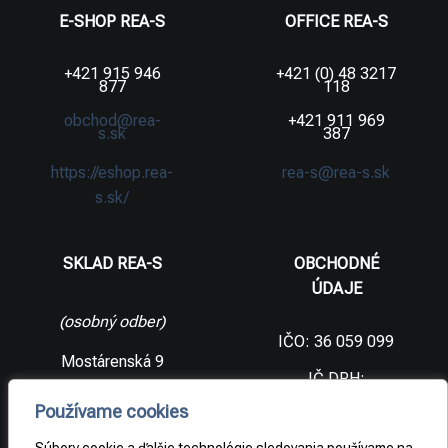
E-SHOP REA-S
OFFICE REA-S
+421 915 946
+421 (0) 48 3217
877
118
obchod@rea-
+421 911 969
s.sk
387
https://eshop.rea-
rea-s@rea-s.sk
s.sk/
SKLAD REA-S
OBCHODNÉ
ÚDAJE
(osobný odber)
IČO: 36 059 099
Mostárenská 9
IČ DPH:
SK2021733065
977 56 Brezno
Používame cookies
Slovenská
DIČ:
republika
2021733065