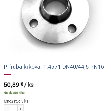
Príruba krková, 1.4571 DN40/44,5 PN16
50,39
€
/
ks
Na sklade 4 ks
Množstvo v ks:
množstvo Príruba krková, 1.4571 DN40/44,5 PN16