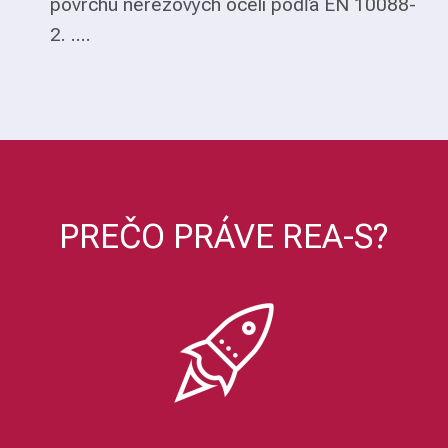
povrchu nerezových ocelí podľa EN 10088-
2. ....
PREČO PRÁVE REA-S?