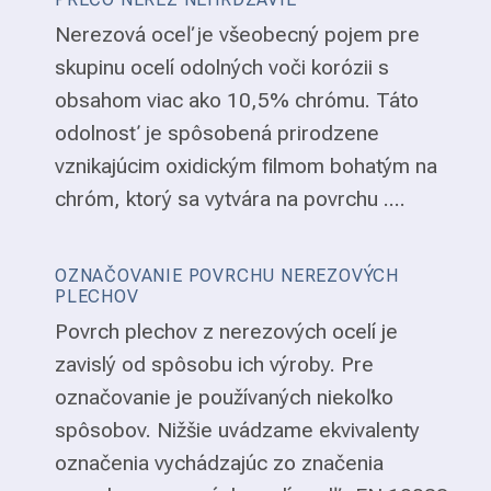
Nerezová oceľ je všeobecný pojem pre
skupinu ocelí odolných voči korózii s
obsahom viac ako 10,5% chrómu. Táto
odolnosť je spôsobená prirodzene
vznikajúcim oxidickým filmom bohatým na
chróm, ktorý sa vytvára na povrchu ....
OZNAČOVANIE POVRCHU NEREZOVÝCH
PLECHOV
Povrch plechov z nerezových ocelí je
zavislý od spôsobu ich výroby. Pre
označovanie je používaných niekoľko
spôsobov. Nižšie uvádzame ekvivalenty
označenia vychádzajúc zo značenia