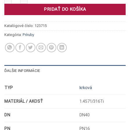
PRIDAŤ DO KOŠÍKA
Katalógové číslo:
123715
Kategória:
Príruby
ĎALŠIE INFORMÁCIE
TYP
krková
MATERIÁL / AKOSŤ
1.4571/316Ti
DN
DN40
PN
PN16