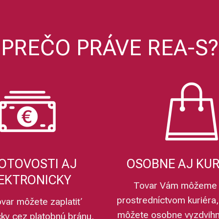
1 1/2" x 1 1/4"
2" x 1 1/2"
2" x 1 1/4"
1/8"
1/4"
1/4" x 1/8"
" x 1/2"
3/4"x 1/2"
1" x 1/4"
1" x 1/2"
1" x 3/4"
1"
1 1/4" x 
PREČO PRÁVE REA-S?
1 1/2" x 1 1/4
6/4"
6/4" x 1"
6/4" x 5/4"
2 1/2" x 1 1/2"
2 1/2
3" x 2"
3" x 2 1/2"
3 1/2"
4"
307 - vnútorný
308 - vonkajší
310 - vonkajší
310 - vonkajší obojstr
ší
340 - vonkajší
A/A 341 - vonkajší / vonkajší
I/A - vonkajší / vnútor
nkajší / vnútorný
I/A 325 - vnútorný / vonkajší
I/I 301 - vnútorný / vnútorný
útorný / vnútorný
S 311 - privarovací
S 312 - privarovací
333 - vnútor
OTOVOSTI AJ
OSOBNE AJ KU
EKTRONICKY
Tovar Vám môžeme 
prostredníctvom kuriéra,
ovar môžete zaplatiť
môžete osobne vyzdvih
cky cez platobnú bránu,