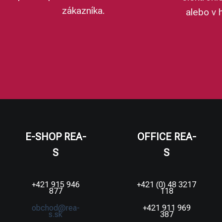
zákazníka.
alebo v 
E-SHOP REA-
OFFICE REA-
S
S
+421 915 946
+421 (0) 48 3217
877
118
obchod@rea-
+421 911 969
s.sk
387