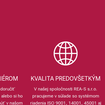
3/8"
3/8" x 1/4"
1/2"
1/2" x 1/4"
1/2" x 3/8"
3/4"
1 1/4" x 1"
1 1/4"
5/4"
5/4" x 1"
1 1/2"
" x 2"
2" x 6/4"
2"
2" x 1"
2" x 5/4"
2 1/2"
anným
326 - vnútorný
329 - vonkajší
330 - vonkajší
ný
I/A 304 - vonkajší / vnútorný
I/I 311 - vnútorný / vnútorný
I/I 312 - vnútorný / vnútorný
ný
RIÉROM
KVALITA PREDOVŠETKÝM
doručiť
V našej spoločnosti REA-S s.r.o.
 alebo si ho
pracujeme v súlade so systémom
núť v našom
riadenia ISO 9001, 14001, 45001 aj