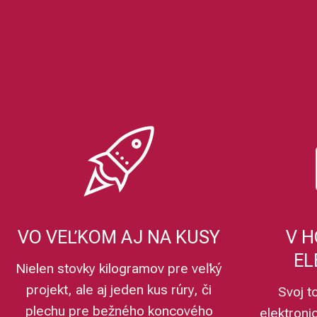
Rozmer
Všetko
3/4"
3/4
1 1/2" x 1"
2"/1"
3"
Typ závitu
Všetko
337 - vonkaj
I/A 312 - vo
I/I 335 - vn
VO VEĽKOM AJ NA KUSY
V H
EL
Nielen stovky kilogramov pre veľký
projekt, ale aj jeden kus rúry, či
Svoj t
plechu pre bežného koncového
elektroni