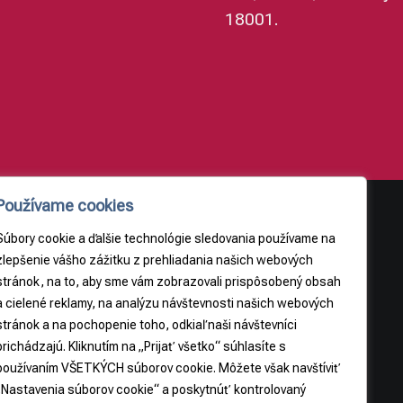
18001.
Používame cookies
Súbory cookie a ďalšie technológie sledovania používame na
AJE
PRÁVNE INFORMÁCIE
zlepšenie vášho zážitku z prehliadania našich webových
stránok, na to, aby sme vám zobrazovali prispôsobený obsah
Obchodné podmienky
a cielené reklamy, na analýzu návštevnosti našich webových
9
Odstúpenie od zmluvy
stránok a na pochopenie toho, odkiaľ naši návštevníci
3065
prichádzajú. Kliknutím na „Prijať všetko“ súhlasíte s
používaním VŠETKÝCH súborov cookie. Môžete však navštíviť
5
„Nastavenia súborov cookie“ a poskytnúť kontrolovaný