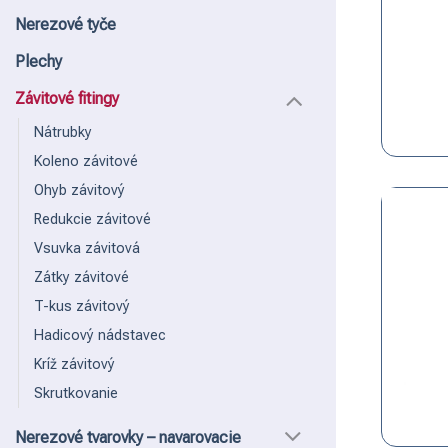
Nerezové tyče
Plechy
Závitové fitingy
Nátrubky
Koleno závitové
Ohyb závitový
Redukcie závitové
Vsuvka závitová
Zátky závitové
T-kus závitový
Hadicový nádstavec
Kríž závitový
Skrutkovanie
Nerezové tvarovky – navarovacie