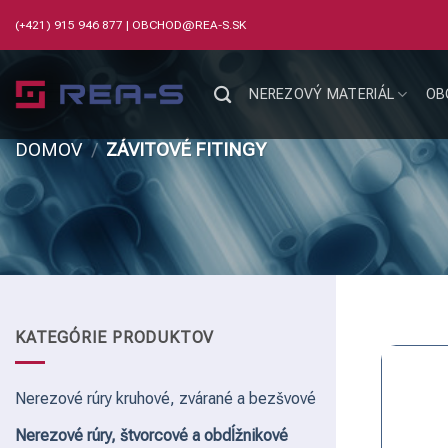
Skip
(+421) 915 946 877
|
OBCHOD@REA-S.SK
to
content
NEREZOVÝ MATERIÁL
OB
DOMOV
/
ZÁVITOVÉ FITINGY
KATEGÓRIE PRODUKTOV
Nerezové rúry kruhové, zvárané a bezšvové
Nerezové rúry, štvorcové a obdĺžnikové