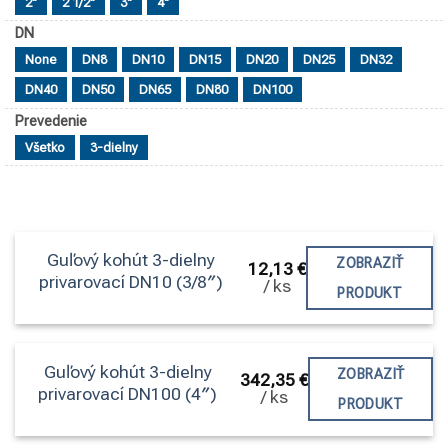
2"
2 1/2"
3"
4"
DN
None
DN8
DN10
DN15
DN20
DN25
DN32
DN40
DN50
DN65
DN80
DN100
Prevedenie
Všetko
3-dielny
Guľový kohút 3-dielny
ZOBRAZIŤ
12,13
€
privarovací DN10 (3/8″)
/
ks
PRODUKT
Guľový kohút 3-dielny
ZOBRAZIŤ
342,35
€
privarovací DN100 (4″)
/
ks
PRODUKT