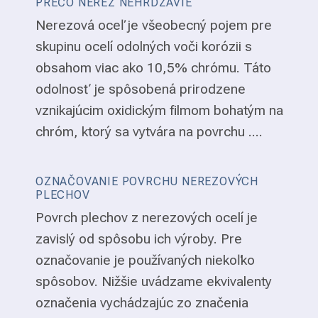
PREČO NEREZ NEHRDZAVIE
Nerezová oceľ je všeobecný pojem pre
skupinu ocelí odolných voči korózii s
obsahom viac ako 10,5% chrómu. Táto
odolnosť je spôsobená prirodzene
vznikajúcim oxidickým filmom bohatým na
chróm, ktorý sa vytvára na povrchu ....
OZNAČOVANIE POVRCHU NEREZOVÝCH
PLECHOV
Povrch plechov z nerezových ocelí je
zavislý od spôsobu ich výroby. Pre
označovanie je používaných niekoľko
spôsobov. Nižšie uvádzame ekvivalenty
označenia vychádzajúc zo značenia