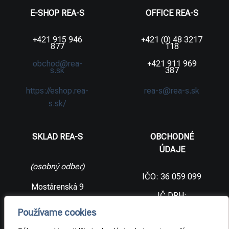
E-SHOP REA-S
OFFICE REA-S
+421 915 946
+421 (0) 48 3217
877
118
obchod@rea-
+421 911 969
s.sk
387
https://eshop.rea-
rea-s@rea-s.sk
s.sk/
SKLAD REA-S
OBCHODNÉ
ÚDAJE
(osobný odber)
IČO: 36 059 099
Mostárenská 9
IČ DPH:
SK2021733065
977 56 Brezno
Používame cookies
Slovenská
DIČ:
republika