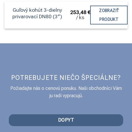
Guľový kohút 3-dielny
ZOBRAZIŤ
253,48
€
privarovací DN80 (3″)
/
ks
PRODUKT
POTREBUJETE NIEČO ŠPECIÁLNE?
Požiadajte nás o cenovú ponuku. Naši obchodníci Vám
ju radi vypracujú.
DOPYT