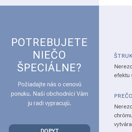
POTREBUJETE
NIEČO
ŠTRUK
ŠPECIÁLNE?
Nerezo
efektu 
Požiadajte nás o cenovú
ponuku. Naši obchodníci Vám
PREČO
ju radi vypracujú.
Nerezo
chrómu
vytvára
DOPYT