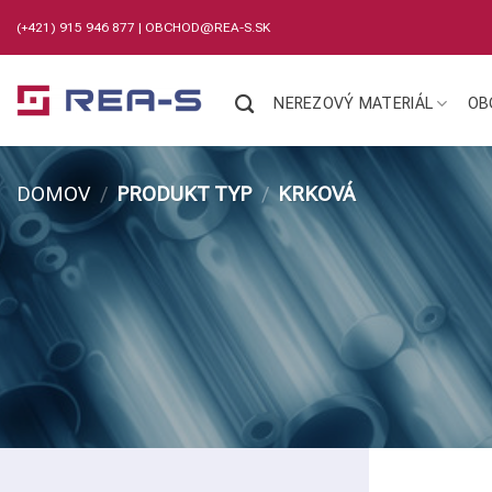
Skip
(+421) 915 946 877
|
OBCHOD@REA-S.SK
to
content
NEREZOVÝ MATERIÁL
OB
DOMOV
/
PRODUKT TYP
/
KRKOVÁ