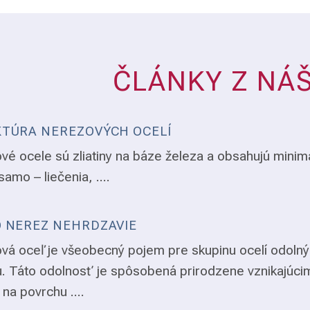
ČLÁNKY Z NÁ
TÚRA NEREZOVÝCH OCELÍ
vé ocele sú zliatiny na báze železa a obsahujú minim
samo – liečenia, ....
 NEREZ NEHRDZAVIE
vá oceľ je všeobecný pojem pre skupinu ocelí odolný
. Táto odolnosť je spôsobená prirodzene vznikajúci
 na povrchu ....