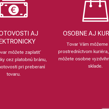
OTOVOSTI AJ
OSOBNE AJ KU
EKTRONICKY
Tovar Vám môžeme 
prostredníctvom kuriéra,
ovar môžete zaplatiť
môžete osobne vyzdvih
cky cez platobnú bránu,
sklade.
hotovosti pri preberaní
tovaru.