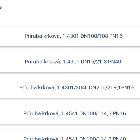
s
Príruba krková, 1.4301 DN100/108 PN16
m)
21,3
26.9
33,7
38
42.4
44,5
48,3
57
60.3
76.1
.9
Príruba krková, 1.4301 DN15/21,3 PN40
Akosť
.4404/316L
1.4541/321
1.4571/316Ti
Príruba krková, 1.4301/304L DN200/219,1PN16
krková
Príruba krková, 1.4541 DN100/114,3 PN16
Príruba krková, 1.4541 DN100/114,3 PN40