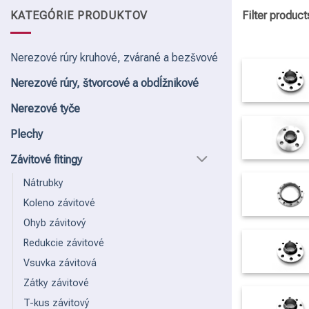
KATEGÓRIE PRODUKTOV
Filter product
Kategórie
Nerezové rúry kruhové, zvárané a bezšvové
Nerezové rúry, štvorcové a obdĺžnikové
Priemer (m
Nerezové tyče
Všetko
273
323
Plechy
Materiál / 
Závitové fitingy
None
1
Nátrubky
Typ
Koleno závitové
Všetko
Ohyb závitový
Redukcie závitové
Vsuvka závitová
Zátky závitové
T-kus závitový