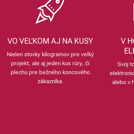
VO VEĽKOM AJ NA KUSY
V H
EL
Nielen stovky kilogramov pre veľký
projekt, ale aj jeden kus rúry, či
Svoj t
plechu pre bežného koncového
elektroni
zákazníka.
alebo v 