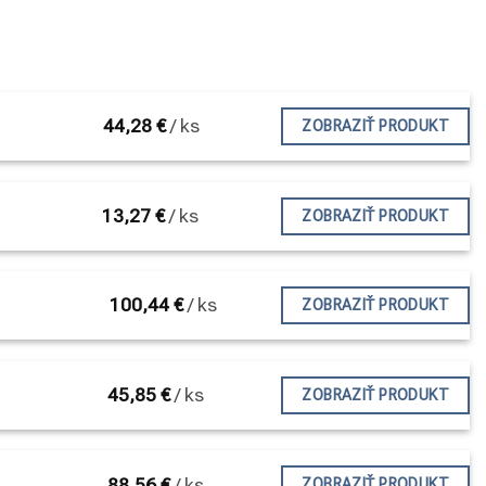
44,28
€
/
ks
ZOBRAZIŤ PRODUKT
88,9
108
114.3
139.7
168.3
219.1
256
13,27
€
/
ks
ZOBRAZIŤ PRODUKT
100,44
€
/
ks
ZOBRAZIŤ PRODUKT
45,85
€
/
ks
ZOBRAZIŤ PRODUKT
88,56
€
/
ks
ZOBRAZIŤ PRODUKT