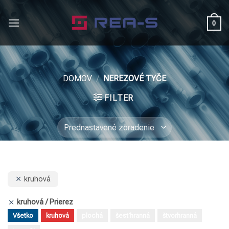
Skip
to
0
content
DOMOV
/
NEREZOVÉ TYČE
FILTER
kruhová
kruhová
Prierez
Všetko
kruhová
plochá
šesťhranná
štvorhranná