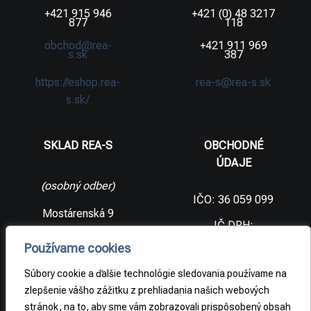
+421 915 946
+421 (0) 48 3217
877
118
obchod@rea-
+421 911 969
s.sk
387
https://eshop.rea-
rea-s@rea-s.sk
s.sk/
SKLAD REA-S
OBCHODNÉ
ÚDAJE
(osobný odber)
IČO: 36 059 099
Mostárenská 9
IČ DPH:
SK2021733065
977 56 Brezno
Používame cookies
Slovenská
DIČ:
republika
2021733065
Súbory cookie a ďalšie technológie sledovania používame na
zlepšenie vášho zážitku z prehliadania našich webových
stránok, na to, aby sme vám zobrazovali prispôsobený obsah