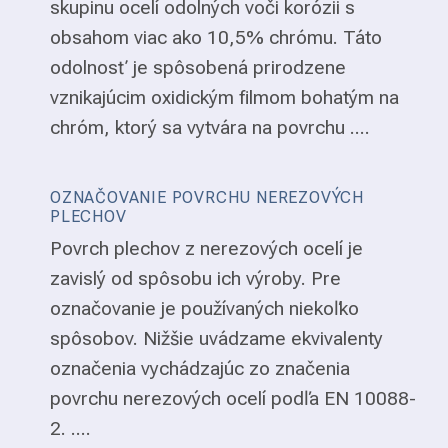
skupinu ocelí odolných voči korózii s
obsahom viac ako 10,5% chrómu. Táto
odolnosť je spôsobená prirodzene
vznikajúcim oxidickým filmom bohatým na
chróm, ktorý sa vytvára na povrchu ....
OZNAČOVANIE POVRCHU NEREZOVÝCH
PLECHOV
Povrch plechov z nerezových ocelí je
zavislý od spôsobu ich výroby. Pre
označovanie je používaných niekoľko
spôsobov. Nižšie uvádzame ekvivalenty
označenia vychádzajúc zo značenia
povrchu nerezových ocelí podľa EN 10088-
2. ....