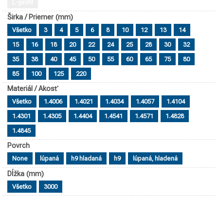
L-profil
Širka / Priemer (mm)
Všetko
3
4
5
6
8
10
12
13
14
15
16
18
20
22
24
25
28
30
32
35
38
40
45
50
55
60
65
75
80
85
100
125
220
Materiál / Akosť
Všetko
1.4006
1.4021
1.4034
1.4057
1.4104
1.4301
1.4305
1.4404
1.4541
1.4571
1.4828
1.4845
Povrch
None
lúpaná
h9 hladaná
h9
lúpaná, hladená
Dĺžka (mm)
Všetko
3000