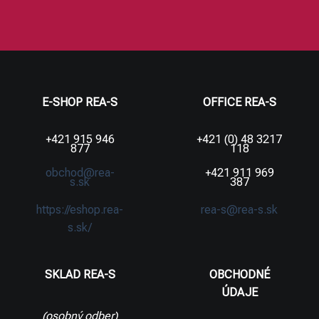
E-SHOP REA-S
OFFICE REA-S
+421 915 946
+421 (0) 48 3217
877
118
obchod@rea-
+421 911 969
s.sk
387
https://eshop.rea-
rea-s@rea-s.sk
s.sk/
SKLAD REA-S
OBCHODNÉ
ÚDAJE
(osobný odber)