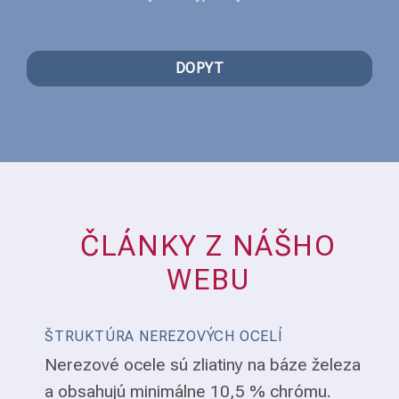
DOPYT
ČLÁNKY Z NÁŠHO
WEBU
ŠTRUKTÚRA NEREZOVÝCH OCELÍ
Nerezové ocele sú zliatiny na báze železa
a obsahujú minimálne 10,5 % chrómu.