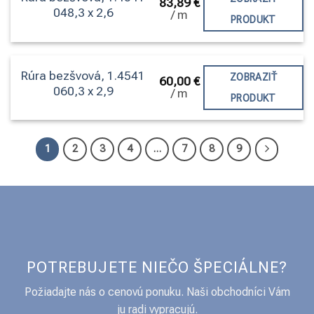
83,89
€
048,3 x 2,6
/
m
PRODUKT
Rúra bezšvová, 1.4541
ZOBRAZIŤ
60,00
€
060,3 x 2,9
/
m
PRODUKT
1
2
3
4
…
7
8
9
POTREBUJETE NIEČO ŠPECIÁLNE?
Požiadajte nás o cenovú ponuku. Naši obchodníci Vám
ju radi vypracujú.