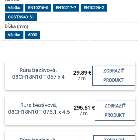
Všetko
EN10216-5
EN10217-7
EN10296-2
GOST9940-81
Dĺžka (mm)
Všetko
6000
Rúra bezšvová,
ZOBRAZIŤ
29,89
€
08CH18N10T 057 x 4
/
m
PRODUKT
Rúra bezšvová,
ZOBRAZIŤ
295,51
€
08CH18N10T 076,1 x 4,5
/
m
PRODUKT
Rúra bezšvová,