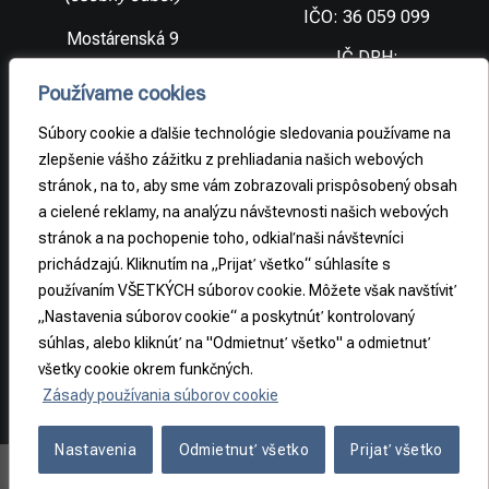
IČO: 36 059 099
Mostárenská 9
IČ DPH:
SK2021733065
977 56 Brezno
Používame cookies
Slovenská
DIČ:
republika
2021733065
Súbory cookie a ďalšie technológie sledovania používame na
zlepšenie vášho zážitku z prehliadania našich webových
stránok, na to, aby sme vám zobrazovali prispôsobený obsah
PRÁVNE
a cielené reklamy, na analýzu návštevnosti našich webových
INFORMÁCIE
stránok a na pochopenie toho, odkiaľ naši návštevníci
prichádzajú. Kliknutím na „Prijať všetko“ súhlasíte s
Obchodné
podmienky
používaním VŠETKÝCH súborov cookie. Môžete však navštíviť
„Nastavenia súborov cookie“ a poskytnúť kontrolovaný
Odstúpenie od
súhlas, alebo kliknúť na "Odmietnuť všetko" a odmietnuť
zmluvy
všetky cookie okrem funkčných.
Zásady používania súborov cookie
Nastavenia
Odmietnuť všetko
Prijať všetko
Copyright 2026 ©
REA-S s.r.o.