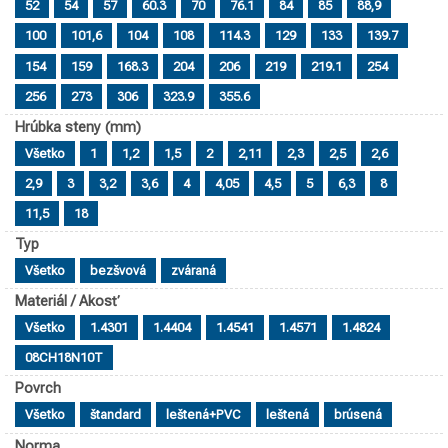
52
54
57
60.3
70
76.1
84
85
88,9
100
101,6
104
108
114.3
129
133
139.7
154
159
168.3
204
206
219
219.1
254
256
273
306
323.9
355.6
Hrúbka steny (mm)
Všetko
1
1,2
1,5
2
2,11
2,3
2,5
2,6
2,9
3
3,2
3,6
4
4,05
4,5
5
6,3
8
11,5
18
Typ
Všetko
bezšvová
zváraná
Materiál / Akosť
Všetko
1.4301
1.4404
1.4541
1.4571
1.4824
08CH18N10T
Povrch
Všetko
štandard
leštená+PVC
leštená
brúsená
Norma