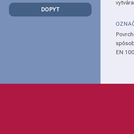
vytvára
DOPYT
OZNAČ
Povrch 
spôsob
EN 1008