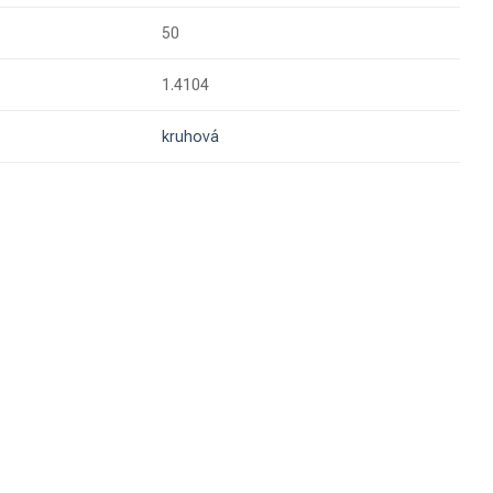
50
1.4104
kruhová