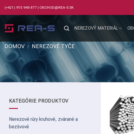
Skip
(+421) 915 946 877
|
OBCHOD@REA-S.SK
to
content
NEREZOVÝ MATERIÁL
OB
DOMOV
/
NEREZOVÉ TYČE
KATEGÓRIE PRODUKTOV
Nerezové rúry kruhové, zvárané a
bezšvové