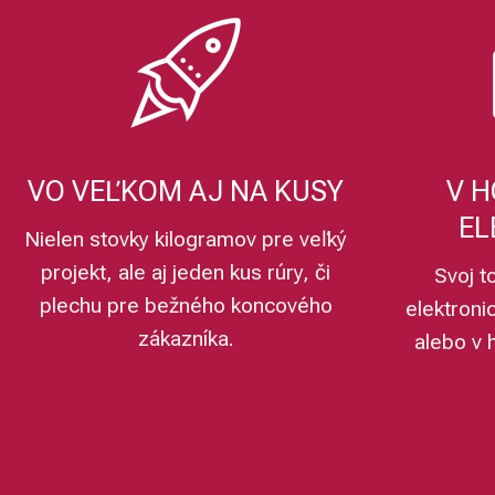
VO VEĽKOM AJ NA KUSY
V H
EL
Nielen stovky kilogramov pre veľký
projekt, ale aj jeden kus rúry, či
Svoj t
plechu pre bežného koncového
elektroni
zákazníka.
alebo v 