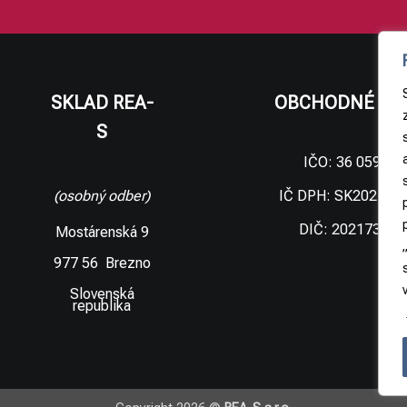
SKLAD REA-
OBCHODNÉ ÚD
S
IČO: 36 059 09
IČ DPH: SK202173
(osobný odber)
DIČ: 202173306
Mostárenská 9
977 56 Brezno
Slovenská
republika