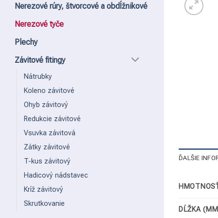
Nerezové rúry, štvorcové a obdĺžnikové
Nerezové tyče
Plechy
Závitové fitingy
Nátrubky
Koleno závitové
Ohyb závitový
Redukcie závitové
Vsuvka závitová
Zátky závitové
ĎALŠIE INFO
T-kus závitový
Hadicový nádstavec
HMOTNOSŤ
Kríž závitový
Skrutkovanie
DĹŽKA (MM