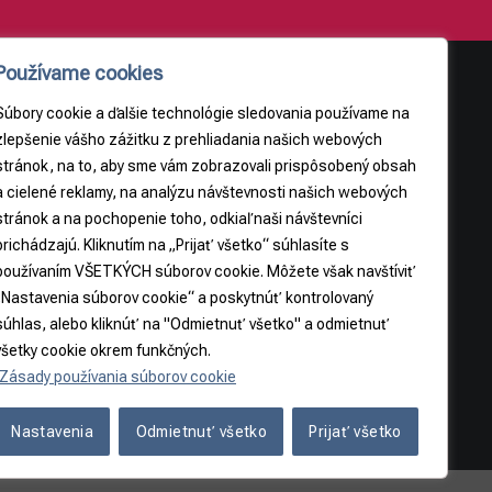
Používame cookies
Súbory cookie a ďalšie technológie sledovania používame na
AJE
PRÁVNE INFORMÁCIE
zlepšenie vášho zážitku z prehliadania našich webových
stránok, na to, aby sme vám zobrazovali prispôsobený obsah
Obchodné podmienky
a cielené reklamy, na analýzu návštevnosti našich webových
9
Odstúpenie od zmluvy
stránok a na pochopenie toho, odkiaľ naši návštevníci
3065
prichádzajú. Kliknutím na „Prijať všetko“ súhlasíte s
používaním VŠETKÝCH súborov cookie. Môžete však navštíviť
5
„Nastavenia súborov cookie“ a poskytnúť kontrolovaný
súhlas, alebo kliknúť na "Odmietnuť všetko" a odmietnuť
všetky cookie okrem funkčných.
Zásady používania súborov cookie
Nastavenia
Odmietnuť všetko
Prijať všetko