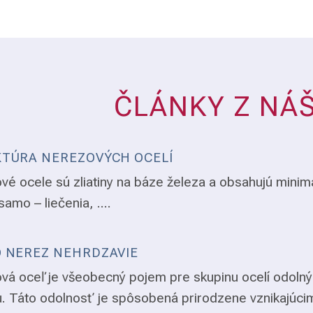
ČLÁNKY Z NÁ
TÚRA NEREZOVÝCH OCELÍ
vé ocele sú zliatiny na báze železa a obsahujú minim
samo – liečenia, ....
 NEREZ NEHRDZAVIE
vá oceľ je všeobecný pojem pre skupinu ocelí odolný
. Táto odolnosť je spôsobená prirodzene vznikajúci