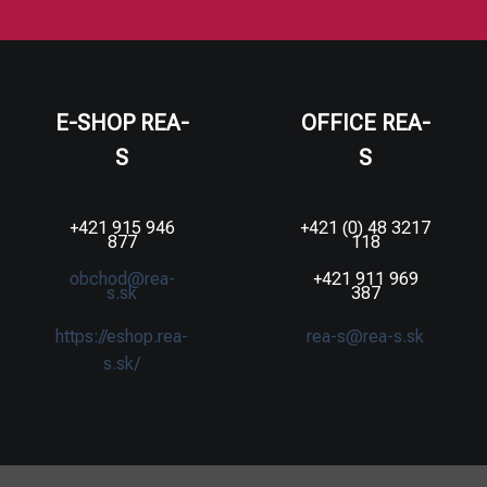
E-SHOP REA-
OFFICE REA-
S
S
+421 915 946
+421 (0) 48 3217
877
118
obchod@rea-
+421 911 969
s.sk
387
https://eshop.rea-
rea-s@rea-s.sk
s.sk/