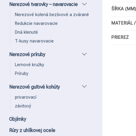
Nerezové tvarovky – navarovacie
ŠÍRKA (MM
Nerezové kolená bezšvové a zvárané
MATERIÁL 
Redukcie navarovacie
Dná klenuté
PRIEREZ
T-kusy navarovacie
Nerezové príruby
Lemové kružky
Príruby
Nerezové guľové kohúty
privarovací
závitový
Objímky
Rúry z uhlíkovej ocele