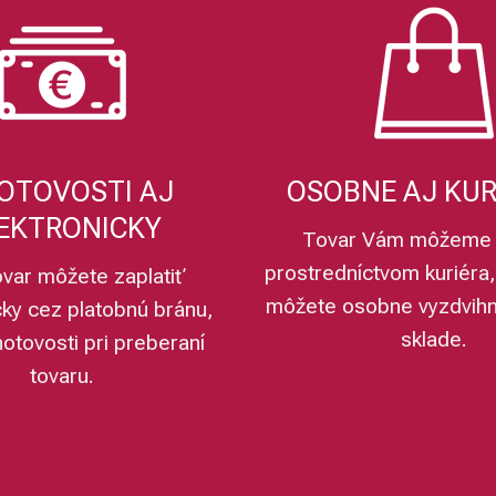
OTOVOSTI AJ
OSOBNE AJ KU
EKTRONICKY
Tovar Vám môžeme 
prostredníctvom kuriéra,
ovar môžete zaplatiť
môžete osobne vyzdvih
cky cez platobnú bránu,
sklade.
hotovosti pri preberaní
tovaru.