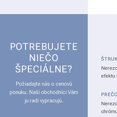
POTREBUJETE
NIEČO
ŠTRUK
ŠPECIÁLNE?
Nerezo
efektu 
Požiadajte nás o cenovú
ponuku. Naši obchodníci Vám
PREČO
ju radi vypracujú.
Nerezo
chrómu