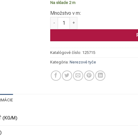
Na sklade 2 m
Množstvo v m:
množstvo Tyč kruhová, 1.4104 D=050 DIN1
Katalógové číslo:
125715
Kategória:
Nerezové tyče
RMÁCIE
 (KG/M)
)