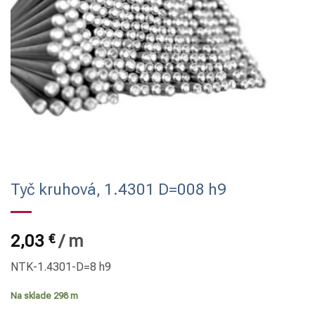
Tyč kruhová, 1.4301 D=008 h9
2,03
€
/
m
NTK-1.4301-D=8 h9
Na sklade 298 m