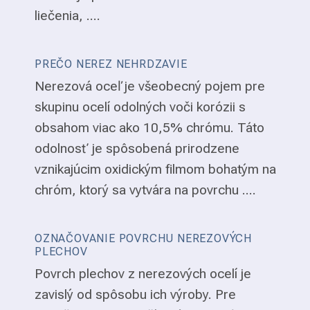
liečenia, ....
PREČO NEREZ NEHRDZAVIE
Nerezová oceľ je všeobecný pojem pre
skupinu ocelí odolných voči korózii s
obsahom viac ako 10,5% chrómu. Táto
odolnosť je spôsobená prirodzene
vznikajúcim oxidickým filmom bohatým na
chróm, ktorý sa vytvára na povrchu ....
OZNAČOVANIE POVRCHU NEREZOVÝCH
PLECHOV
Povrch plechov z nerezových ocelí je
zavislý od spôsobu ich výroby. Pre