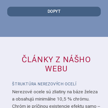
DOPYT
ČLÁNKY Z NÁŠHO
WEBU
ŠTRUKTÚRA NEREZOVÝCH OCELÍ
Nerezové ocele sú zliatiny na báze železa
a obsahujú minimálne 10,5 % chrómu.
Chróm je príčinou existencie efektu samo –