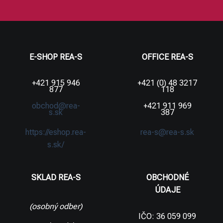
E-SHOP REA-S
OFFICE REA-S
+421 915 946
+421 (0) 48 3217
877
118
obchod@rea-
+421 911 969
s.sk
387
https://eshop.rea-
rea-s@rea-s.sk
s.sk/
SKLAD REA-S
OBCHODNÉ
ÚDAJE
(osobný odber)
IČO: 36 059 099