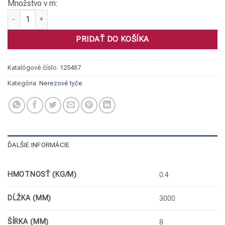
Množstvo v m:
množstvo Tyč kruhová, 1.4301 D=008 h9
PRIDAŤ DO KOŠÍKA
Katalógové číslo:
125487
Kategória:
Nerezové tyče
ĎALŠIE INFORMÁCIE
HMOTNOSŤ (KG/M)
0.4
DĹŽKA (MM)
3000
ŠÍRKA (MM)
8