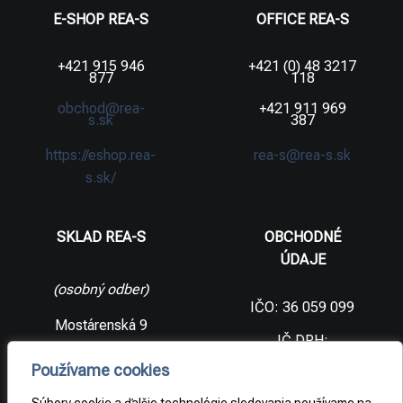
E-SHOP REA-S
OFFICE REA-S
+421 915 946
+421 (0) 48 3217
877
118
obchod@rea-
+421 911 969
s.sk
387
https://eshop.rea-
rea-s@rea-s.sk
s.sk/
SKLAD REA-S
OBCHODNÉ
ÚDAJE
(osobný odber)
IČO: 36 059 099
Mostárenská 9
IČ DPH:
SK2021733065
977 56 Brezno
Používame cookies
Slovenská
DIČ:
republika
2021733065