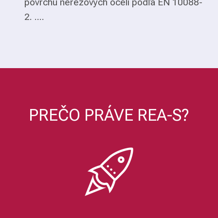
povrchu nerezových ocelí podľa EN 10088-
2. ....
PREČO PRÁVE REA-S?