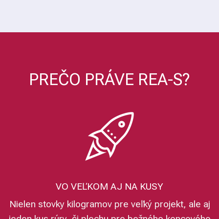
PREČO PRÁVE REA-S?
VO VEĽKOM AJ NA KUSY
Nielen stovky kilogramov pre veľký projekt, ale aj
jeden kus rúry, či plechu pre bežného koncového