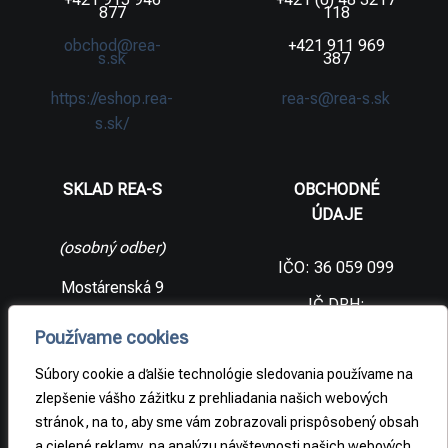
877
118
obchod@rea-
+421 911 969
s.sk
387
https://eshop.rea-
rea-s@rea-s.sk
s.sk/
SKLAD REA-S
OBCHODNÉ
ÚDAJE
(osobný odber)
IČO: 36 059 099
Mostárenská 9
IČ DPH:
SK2021733065
977 56 Brezno
Používame cookies
Slovenská
DIČ:
republika
2021733065
Súbory cookie a ďalšie technológie sledovania používame na
zlepšenie vášho zážitku z prehliadania našich webových
stránok, na to, aby sme vám zobrazovali prispôsobený obsah
PRÁVNE
a cielené reklamy, na analýzu návštevnosti našich webových