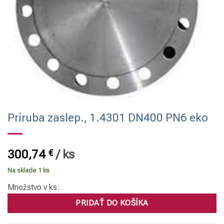
Príruba zaslep., 1.4301 DN400 PN6 eko
300,74
€
/
ks
Na sklade 1 ks
Množstvo v ks:
PRIDAŤ DO KOŠÍKA