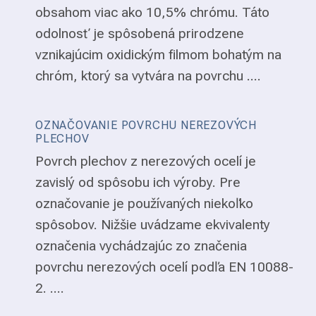
obsahom viac ako 10,5% chrómu. Táto
odolnosť je spôsobená prirodzene
vznikajúcim oxidickým filmom bohatým na
chróm, ktorý sa vytvára na povrchu ....
OZNAČOVANIE POVRCHU NEREZOVÝCH
PLECHOV
Povrch plechov z nerezových ocelí je
zavislý od spôsobu ich výroby. Pre
označovanie je používaných niekoľko
spôsobov. Nižšie uvádzame ekvivalenty
označenia vychádzajúc zo značenia
povrchu nerezových ocelí podľa EN 10088-
2. ....