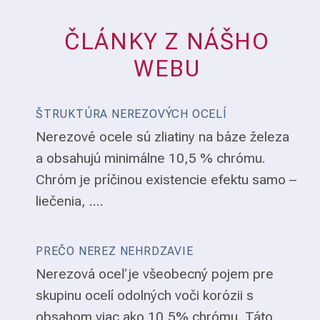
ČLÁNKY Z NÁŠHO
WEBU
ŠTRUKTÚRA NEREZOVÝCH OCELÍ
Nerezové ocele sú zliatiny na báze železa
a obsahujú minimálne 10,5 % chrómu.
Chróm je príčinou existencie efektu samo –
liečenia, ....
PREČO NEREZ NEHRDZAVIE
Nerezová oceľ je všeobecný pojem pre
skupinu ocelí odolných voči korózii s
obsahom viac ako 10,5% chrómu. Táto