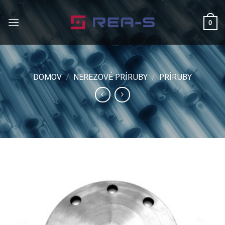
Skip
to
0
content
DOMOV
/
NEREZOVÉ PRÍRUBY
/
PRÍRUBY