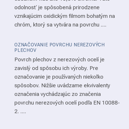
odolnosť je spôsobená prirodzene
vznikajúcim oxidickým filmom bohatým na
chróm, ktorý sa vytvára na povrchu ....
OZNAČOVANIE POVRCHU NEREZOVÝCH
PLECHOV
Povrch plechov z nerezových ocelí je
zavislý od spôsobu ich výroby. Pre
označovanie je používaných niekoľko
spôsobov. Nižšie uvádzame ekvivalenty
označenia vychádzajúc zo značenia
povrchu nerezových ocelí podľa EN 10088-
2. ....