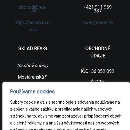
obchod@rea-
+421 911 969
s.sk
387
https://eshop.rea-
rea-s@rea-s.sk
s.sk/
SKLAD REA-S
OBCHODNÉ
ÚDAJE
(osobný odber)
IČO: 36 059 099
Mostárenská 9
IČ DPH:
SK2021733065
977 56 Brezno
Používame cookies
Slovenská
DIČ:
republika
2021733065
Súbory cookie a ďalšie technológie sledovania používame na
zlepšenie vášho zážitku z prehliadania našich webových
stránok, na to, aby sme vám zobrazovali prispôsobený obsah
PRÁVNE
a cielené reklamy, na analýzu návštevnosti našich webových
INFORMÁCIE