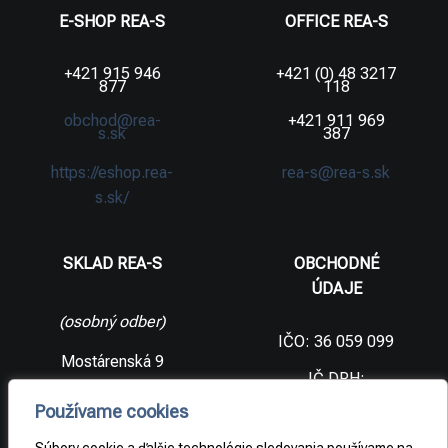
E-SHOP REA-S
OFFICE REA-S
+421 915 946
+421 (0) 48 3217
877
118
obchod@rea-
+421 911 969
s.sk
387
https://eshop.rea-
rea-s@rea-s.sk
s.sk/
SKLAD REA-S
OBCHODNÉ
ÚDAJE
(osobný odber)
IČO: 36 059 099
Mostárenská 9
IČ DPH:
SK2021733065
977 56 Brezno
Používame cookies
Slovenská
DIČ:
republika
2021733065