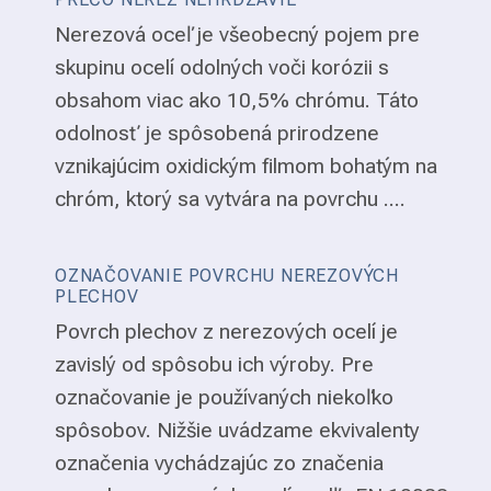
Nerezová oceľ je všeobecný pojem pre
skupinu ocelí odolných voči korózii s
obsahom viac ako 10,5% chrómu. Táto
odolnosť je spôsobená prirodzene
vznikajúcim oxidickým filmom bohatým na
chróm, ktorý sa vytvára na povrchu ....
OZNAČOVANIE POVRCHU NEREZOVÝCH
PLECHOV
Povrch plechov z nerezových ocelí je
zavislý od spôsobu ich výroby. Pre
označovanie je používaných niekoľko
spôsobov. Nižšie uvádzame ekvivalenty
označenia vychádzajúc zo značenia