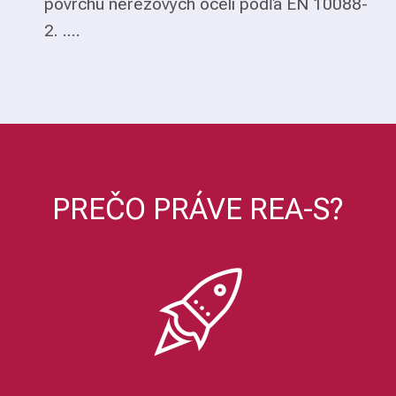
povrchu nerezových ocelí podľa EN 10088-
2. ....
PREČO PRÁVE REA-S?