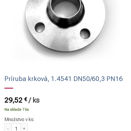
Príruba krková, 1.4541 DN50/60,3 PN16
29,52
€
/
ks
Na sklade 7 ks
Množstvo v ks:
množstvo Príruba krková, 1.4541 DN50/60,3 PN16