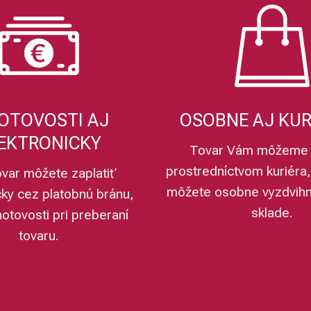
OTOVOSTI AJ
OSOBNE AJ KU
EKTRONICKY
Tovar Vám môžeme 
prostredníctvom kuriéra,
ovar môžete zaplatiť
môžete osobne vyzdvih
cky cez platobnú bránu,
sklade.
hotovosti pri preberaní
tovaru.