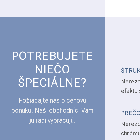
POTREBUJETE
NIEČO
ŠTRUK
ŠPECIÁLNE?
Nerezo
efektu 
Požiadajte nás o cenovú
ponuku. Naši obchodníci Vám
PREČO
ju radi vypracujú.
Nerezo
chrómu