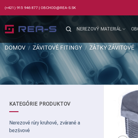
Skip
(+421) 915 946 877
|
OBCHOD@REA-S.SK
to
content
NEREZOVÝ MATERIÁL
OB
DOMOV
/
ZÁVITOVÉ FITINGY
/
ZÁTKY ZÁVITOVÉ
KATEGÓRIE PRODUKTOV
Nerezové rúry kruhové, zvárané a
bezšvové