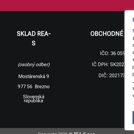
SKLAD REA-
OBCHODNÉ ÚD
S
IČO: 36 059 09
IČ DPH: SK202173
(osobný odber)
DIČ: 202173306
Mostárenská 9
977 56 Brezno
Slovenská
republika