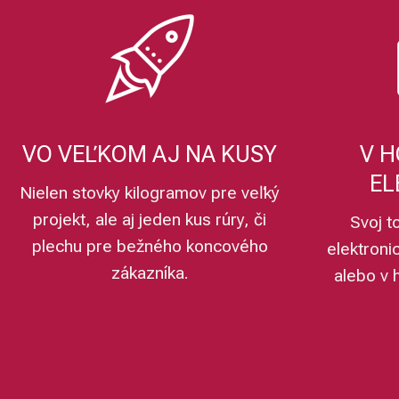
VO VEĽKOM AJ NA KUSY
V H
EL
Nielen stovky kilogramov pre veľký
projekt, ale aj jeden kus rúry, či
Svoj t
plechu pre bežného koncového
elektroni
zákazníka.
alebo v 