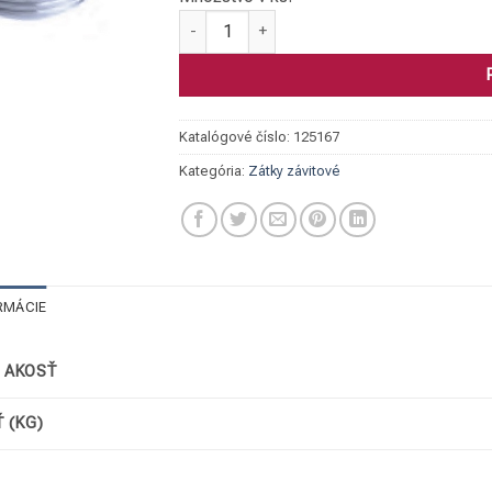
množstvo Zátka 6-hran 330, 316, 2"
Katalógové číslo:
125167
Kategória:
Zátky závitové
RMÁCIE
/ AKOSŤ
 (KG)