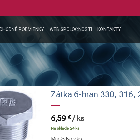
CHODNÉ PODMIENKY
WEB SPOLOČNOSTI
KONTAKTY
Zátka 6-hran 330, 316, 
6,59
€
/
ks
Na sklade 24 ks
Množstvo v ks: