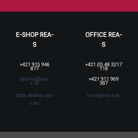
E-SHOP REA-
OFFICE REA-
S
S
+421 915 946
+421 (0) 48 3217
877
118
obchod@rea-
+421 911 969
s.sk
387
https://eshop.rea-
rea-s@rea-s.sk
s.sk/