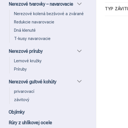
Nerezové tvarovky – navarovacie
TYP ZÁVIT
Nerezové kolená bezšvové a zvárané
Redukcie navarovacie
Dná klenuté
T-kusy navarovacie
Nerezové príruby
Lemové kružky
Príruby
Nerezové guľové kohúty
privarovací
závitový
Objímky
Rúry z uhlíkovej ocele