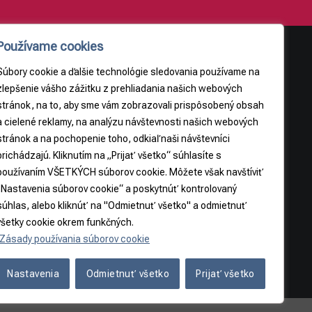
Používame cookies
Súbory cookie a ďalšie technológie sledovania používame na
AJE
PRÁVNE INFORMÁCIE
zlepšenie vášho zážitku z prehliadania našich webových
stránok, na to, aby sme vám zobrazovali prispôsobený obsah
Obchodné podmienky
a cielené reklamy, na analýzu návštevnosti našich webových
9
Odstúpenie od zmluvy
stránok a na pochopenie toho, odkiaľ naši návštevníci
3065
prichádzajú. Kliknutím na „Prijať všetko“ súhlasíte s
používaním VŠETKÝCH súborov cookie. Môžete však navštíviť
5
„Nastavenia súborov cookie“ a poskytnúť kontrolovaný
súhlas, alebo kliknúť na "Odmietnuť všetko" a odmietnuť
všetky cookie okrem funkčných.
Zásady používania súborov cookie
Nastavenia
Odmietnuť všetko
Prijať všetko