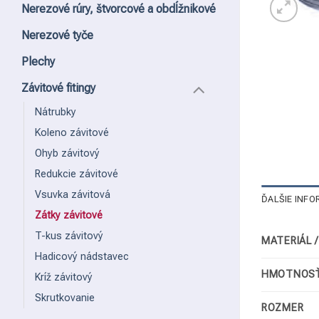
Nerezové rúry, štvorcové a obdĺžnikové
Nerezové tyče
Plechy
Závitové fitingy
Nátrubky
Koleno závitové
Ohyb závitový
Redukcie závitové
Vsuvka závitová
ĎALŠIE INFO
Zátky závitové
T-kus závitový
MATERIÁL 
Hadicový nádstavec
HMOTNOSŤ
Kríž závitový
Skrutkovanie
ROZMER