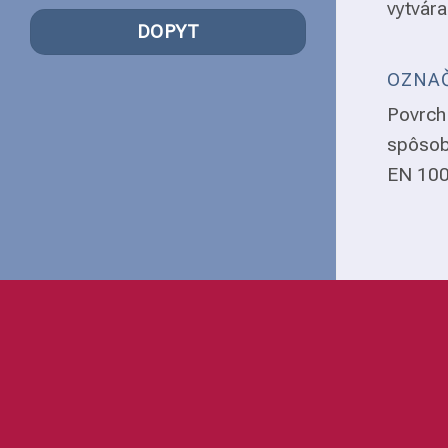
vytvára
DOPYT
OZNAČ
Povrch 
spôsob
EN 1008