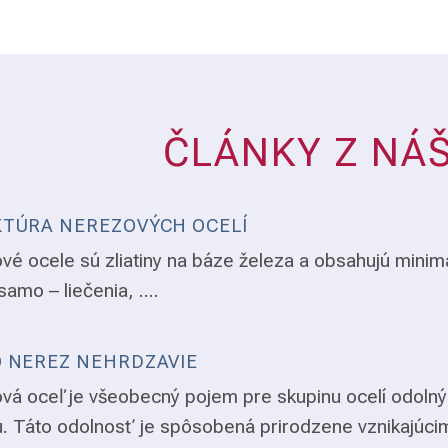
ČLÁNKY Z NÁ
TÚRA NEREZOVÝCH OCELÍ
vé ocele sú zliatiny na báze železa a obsahujú minim
samo – liečenia, ....
 NEREZ NEHRDZAVIE
vá oceľ je všeobecný pojem pre skupinu ocelí odolný
. Táto odolnosť je spôsobená prirodzene vznikajúci