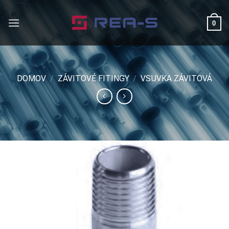
Skip
to
0
content
DOMOV
/
ZÁVITOVÉ FITINGY
/
VSUVKA ZÁVITOVÁ