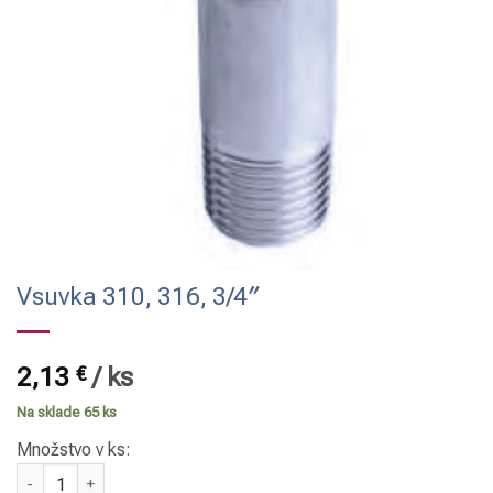
Vsuvka 310, 316, 3/4″
2,13
€
/
ks
Na sklade 65 ks
Množstvo v ks:
množstvo Vsuvka 310, 316, 3/4"