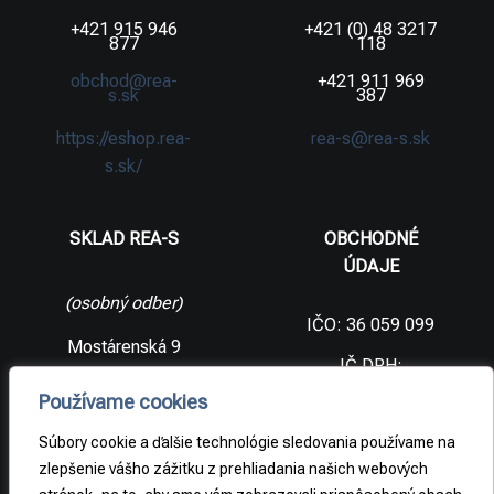
+421 915 946
+421 (0) 48 3217
877
118
obchod@rea-
+421 911 969
s.sk
387
https://eshop.rea-
rea-s@rea-s.sk
s.sk/
SKLAD REA-S
OBCHODNÉ
ÚDAJE
(osobný odber)
IČO: 36 059 099
Mostárenská 9
IČ DPH:
SK2021733065
977 56 Brezno
Používame cookies
Slovenská
DIČ:
republika
2021733065
Súbory cookie a ďalšie technológie sledovania používame na
zlepšenie vášho zážitku z prehliadania našich webových