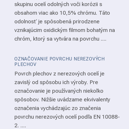
skupinu ocelí odolných voči korózii s
obsahom viac ako 10,5% chrómu. Táto
odolnosť je spôsobená prirodzene
vznikajúcim oxidickým filmom bohatým na
chróm, ktorý sa vytvára na povrchu ....
OZNAČOVANIE POVRCHU NEREZOVÝCH
PLECHOV
Povrch plechov z nerezových ocelí je
zavislý od spôsobu ich výroby. Pre
označovanie je používaných niekoľko
spôsobov. Nižšie uvádzame ekvivalenty
označenia vychádzajúc zo značenia
povrchu nerezových ocelí podľa EN 10088-
2. ....