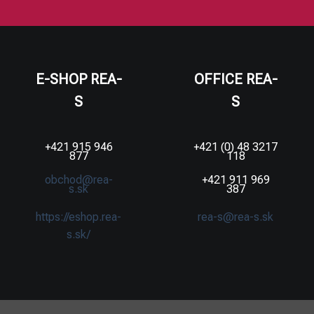
E-SHOP REA-
OFFICE REA-
S
S
+421 915 946
+421 (0) 48 3217
877
118
obchod@rea-
+421 911 969
s.sk
387
https://eshop.rea-
rea-s@rea-s.sk
s.sk/