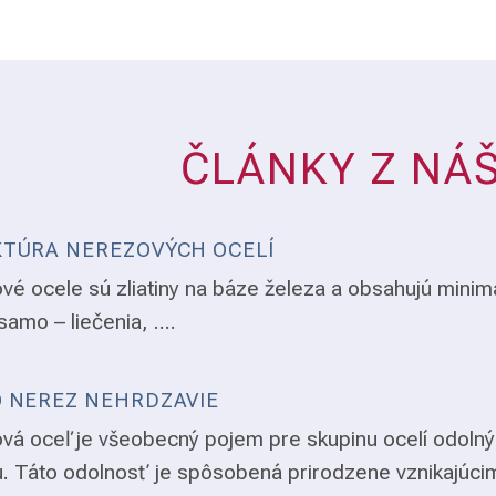
ČLÁNKY Z NÁ
TÚRA NEREZOVÝCH OCELÍ
vé ocele sú zliatiny na báze železa a obsahujú minim
samo – liečenia, ....
 NEREZ NEHRDZAVIE
vá oceľ je všeobecný pojem pre skupinu ocelí odolný
. Táto odolnosť je spôsobená prirodzene vznikajúci