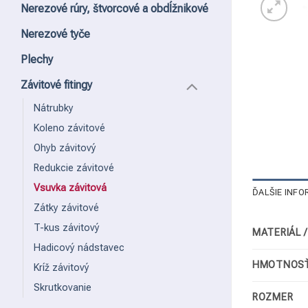
Nerezové rúry, štvorcové a obdĺžnikové
Nerezové tyče
Plechy
Závitové fitingy
Nátrubky
Koleno závitové
Ohyb závitový
Redukcie závitové
Vsuvka závitová
ĎALŠIE INFO
Zátky závitové
T-kus závitový
MATERIÁL 
Hadicový nádstavec
HMOTNOSŤ
Kríž závitový
Skrutkovanie
ROZMER