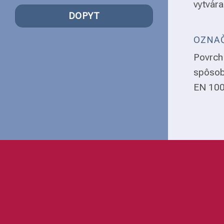
vytvára
DOPYT
OZNAČ
Povrch 
spôsob
EN 1008