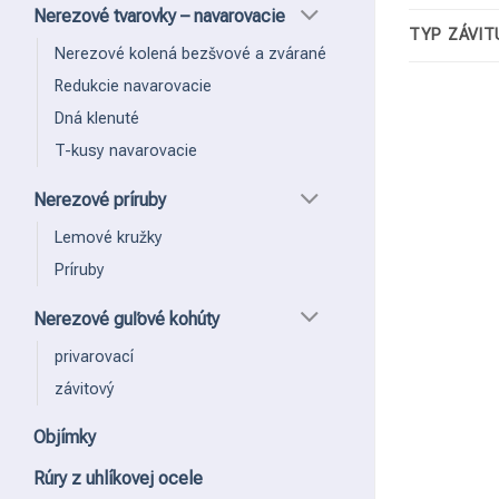
Nerezové tvarovky – navarovacie
TYP ZÁVIT
Nerezové kolená bezšvové a zvárané
Redukcie navarovacie
Dná klenuté
T-kusy navarovacie
Nerezové príruby
Lemové kružky
Príruby
Nerezové guľové kohúty
privarovací
závitový
Objímky
Rúry z uhlíkovej ocele