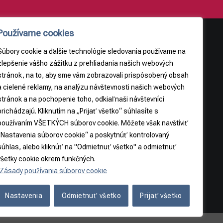
Používame cookies
Súbory cookie a ďalšie technológie sledovania používame na
AJE
PRÁVNE INFORMÁCIE
zlepšenie vášho zážitku z prehliadania našich webových
stránok, na to, aby sme vám zobrazovali prispôsobený obsah
Obchodné podmienky
a cielené reklamy, na analýzu návštevnosti našich webových
9
Odstúpenie od zmluvy
stránok a na pochopenie toho, odkiaľ naši návštevníci
3065
prichádzajú. Kliknutím na „Prijať všetko“ súhlasíte s
používaním VŠETKÝCH súborov cookie. Môžete však navštíviť
5
„Nastavenia súborov cookie“ a poskytnúť kontrolovaný
súhlas, alebo kliknúť na "Odmietnuť všetko" a odmietnuť
všetky cookie okrem funkčných.
Zásady používania súborov cookie
Nastavenia
Odmietnuť všetko
Prijať všetko