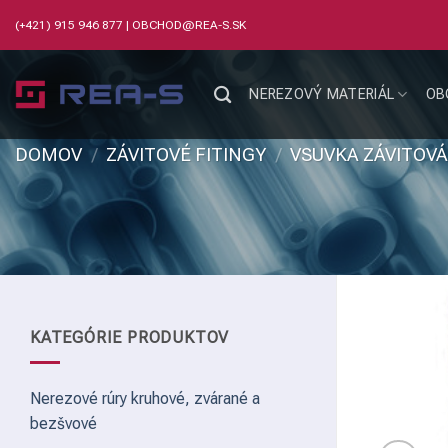
Skip
(+421) 915 946 877
|
OBCHOD@REA-S.SK
to
content
NEREZOVÝ MATERIÁL
OB
DOMOV
/
ZÁVITOVÉ FITINGY
/
VSUVKA ZÁVITOV
KATEGÓRIE PRODUKTOV
Nerezové rúry kruhové, zvárané a
bezšvové