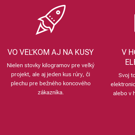
VO VEĽKOM AJ NA KUSY
V H
EL
Nielen stovky kilogramov pre veľký
projekt, ale aj jeden kus rúry, či
Svoj t
plechu pre bežného koncového
elektroni
zákazníka.
alebo v 