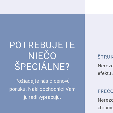
POTREBUJETE
NIEČO
ŠTRUK
ŠPECIÁLNE?
Nerezo
efektu 
Požiadajte nás o cenovú
ponuku. Naši obchodníci Vám
PREČO
ju radi vypracujú.
Nerezo
chrómu