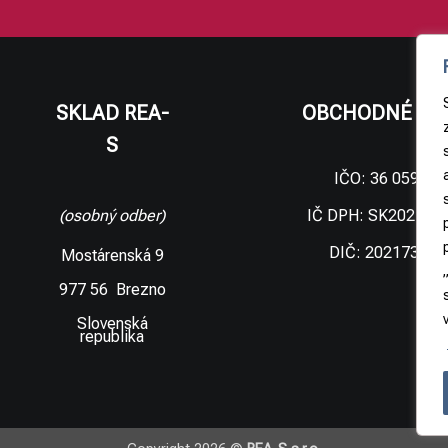
SKLAD REA-
OBCHODNÉ ÚD
S
IČO: 36 059 09
IČ DPH: SK202173
(osobný odber)
DIČ: 202173306
Mostárenská 9
977 56 Brezno
Slovenská
republika