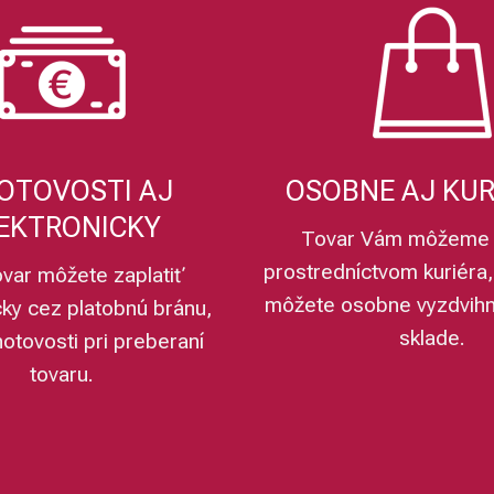
OTOVOSTI AJ
OSOBNE AJ KU
EKTRONICKY
Tovar Vám môžeme 
prostredníctvom kuriéra,
ovar môžete zaplatiť
môžete osobne vyzdvih
cky cez platobnú bránu,
sklade.
hotovosti pri preberaní
tovaru.