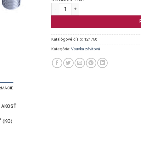
množstvo Vsuvka 310, 316, 2 1/2"
Katalógové číslo:
124768
Kategória:
Vsuvka závitová
RMÁCIE
/ AKOSŤ
 (KG)