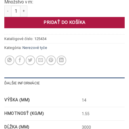
Množstvo v m:
množstvo Tyč štvorhranná, 1.4301 014 x 14 h11
PRIDAŤ DO KOŠÍKA
Katalógové číslo:
125434
Kategória:
Nerezové tyče
ĎALŠIE INFORMÁCIE
VÝŠKA (MM)
14
HMOTNOSŤ (KG/M)
1.55
DĹŽKA (MM)
3000