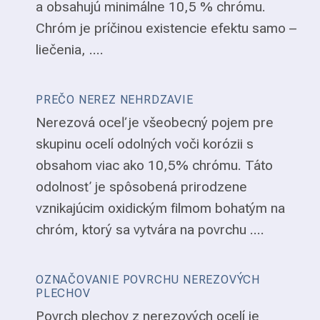
a obsahujú minimálne 10,5 % chrómu.
Chróm je príčinou existencie efektu samo –
liečenia, ....
PREČO NEREZ NEHRDZAVIE
Nerezová oceľ je všeobecný pojem pre
skupinu ocelí odolných voči korózii s
obsahom viac ako 10,5% chrómu. Táto
odolnosť je spôsobená prirodzene
vznikajúcim oxidickým filmom bohatým na
chróm, ktorý sa vytvára na povrchu ....
OZNAČOVANIE POVRCHU NEREZOVÝCH
PLECHOV
Povrch plechov z nerezových ocelí je