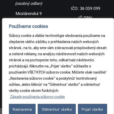
(osobný odber)
IČO: 36 059 099
Mostárenská 9
IČ DPH:
SK2021733065
977 56 Brezno
Používame cookies
Slovenská
DIČ:
republika
2021733065
Súbory cookie a ďalšie technológie sledovania používame na
zlepšenie vášho zážitku z prehliadania našich webových
stránok, na to, aby sme vám zobrazovali prispôsobený obsah
PRÁVNE
a cielené reklamy, na analýzu návštevnosti našich webových
INFORMÁCIE
stránok a na pochopenie toho, odkiaľ naši návštevníci
prichádzajú. Kliknutím na „Prijať všetko“ súhlasíte s
Obchodné
podmienky
používaním VŠETKÝCH súborov cookie. Môžete však navštíviť
„Nastavenia súborov cookie“ a poskytnúť kontrolovaný
Odstúpenie od
súhlas, alebo kliknúť na "Odmietnuť všetko" a odmietnuť
zmluvy
všetky cookie okrem funkčných.
Zásady používania súborov cookie
Nastavenia
Odmietnuť všetko
Prijať všetko
Copyright 2026 ©
REA-S s.r.o.