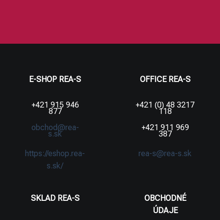
E-SHOP REA-S
OFFICE REA-S
+421 915 946
+421 (0) 48 3217
877
118
obchod@rea-
+421 911 969
s.sk
387
https://eshop.rea-
rea-s@rea-s.sk
s.sk/
SKLAD REA-S
OBCHODNÉ
ÚDAJE