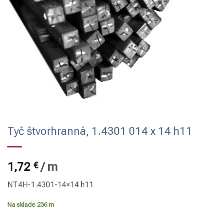
Tyč štvorhranná, 1.4301 014 x 14 h11
1,72
€
/
m
NT4H-1.4301-14×14 h11
Na sklade 236 m