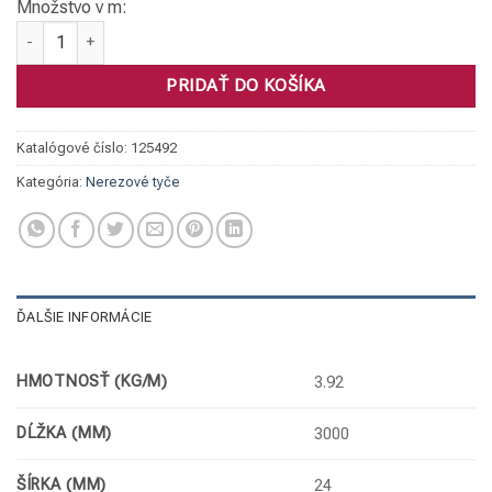
Množstvo v m:
množstvo Tyč šesťhranná, 1.4301 OK 24 h11 ťaž
PRIDAŤ DO KOŠÍKA
Katalógové číslo:
125492
Kategória:
Nerezové tyče
ĎALŠIE INFORMÁCIE
HMOTNOSŤ (KG/M)
3.92
DĹŽKA (MM)
3000
ŠÍRKA (MM)
24