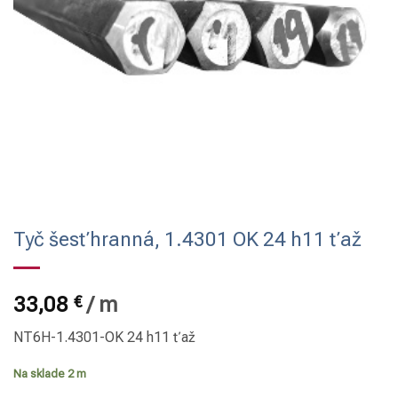
Tyč šesťhranná, 1.4301 OK 24 h11 ťaž
33,08
€
/
m
NT6H-1.4301-OK 24 h11 ťaž
Na sklade 2 m