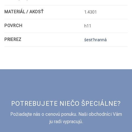
MATERIÁL / AKOSŤ
1.4301
POVRCH
h11
PRIEREZ
šesťhranná
POTREBUJETE NIEČO ŠPECIÁLNE?
Požiadajte nás o cenovú ponuku. Naši obchodníci Vám
ju radi vypracujú.