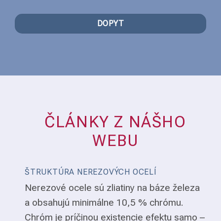
DOPYT
ČLÁNKY Z NÁŠHO
WEBU
ŠTRUKTÚRA NEREZOVÝCH OCELÍ
Nerezové ocele sú zliatiny na báze železa
a obsahujú minimálne 10,5 % chrómu.
Chróm je príčinou existencie efektu samo –