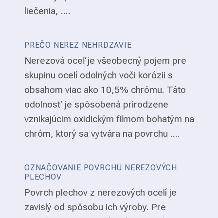
liečenia, ....
PREČO NEREZ NEHRDZAVIE
Nerezová oceľ je všeobecný pojem pre
skupinu ocelí odolných voči korózii s
obsahom viac ako 10,5% chrómu. Táto
odolnosť je spôsobená prirodzene
vznikajúcim oxidickým filmom bohatým na
chróm, ktorý sa vytvára na povrchu ....
OZNAČOVANIE POVRCHU NEREZOVÝCH
PLECHOV
Povrch plechov z nerezových ocelí je
zavislý od spôsobu ich výroby. Pre