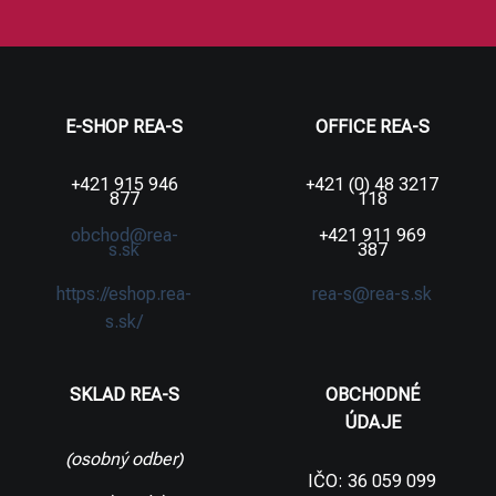
E-SHOP REA-S
OFFICE REA-S
+421 915 946
+421 (0) 48 3217
877
118
obchod@rea-
+421 911 969
s.sk
387
https://eshop.rea-
rea-s@rea-s.sk
s.sk/
SKLAD REA-S
OBCHODNÉ
ÚDAJE
(osobný odber)
IČO: 36 059 099