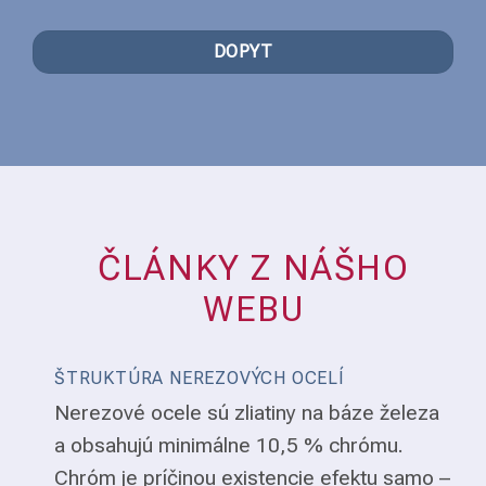
DOPYT
ČLÁNKY Z NÁŠHO
WEBU
ŠTRUKTÚRA NEREZOVÝCH OCELÍ
Nerezové ocele sú zliatiny na báze železa
a obsahujú minimálne 10,5 % chrómu.
Chróm je príčinou existencie efektu samo –