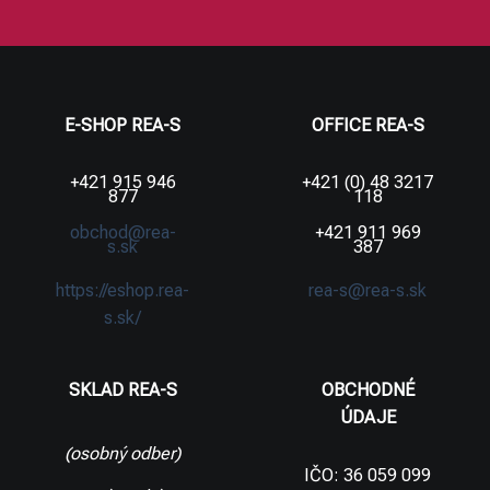
E-SHOP REA-S
OFFICE REA-S
+421 915 946
+421 (0) 48 3217
877
118
obchod@rea-
+421 911 969
s.sk
387
https://eshop.rea-
rea-s@rea-s.sk
s.sk/
SKLAD REA-S
OBCHODNÉ
ÚDAJE
(osobný odber)
IČO: 36 059 099