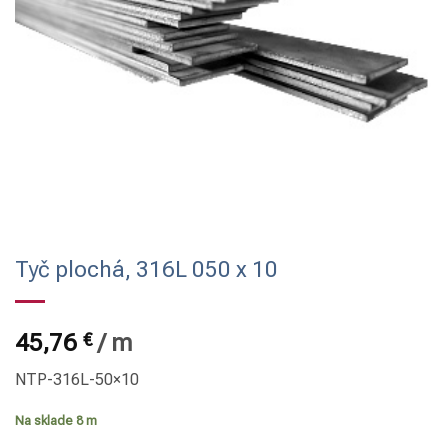
Tyč plochá, 316L 050 x 10
45,76
€
/
m
NTP-316L-50×10
Na sklade 8 m