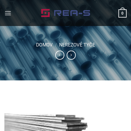
Skip
to
0
content
DOMOV
/
NEREZOVÉ TYČE