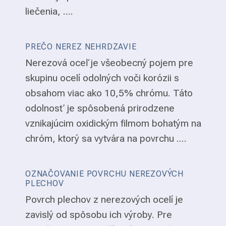
liečenia, ....
PREČO NEREZ NEHRDZAVIE
Nerezová oceľ je všeobecný pojem pre
skupinu ocelí odolných voči korózii s
obsahom viac ako 10,5% chrómu. Táto
odolnosť je spôsobená prirodzene
vznikajúcim oxidickým filmom bohatým na
chróm, ktorý sa vytvára na povrchu ....
OZNAČOVANIE POVRCHU NEREZOVÝCH
PLECHOV
Povrch plechov z nerezových ocelí je
zavislý od spôsobu ich výroby. Pre