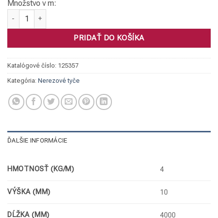
Množstvo v m:
množstvo Tyč plochá, 316L 050 x 10
PRIDAŤ DO KOŠÍKA
Katalógové číslo:
125357
Kategória:
Nerezové tyče
ĎALŠIE INFORMÁCIE
HMOTNOSŤ (KG/M)
4
VÝŠKA (MM)
10
DĹŽKA (MM)
4000