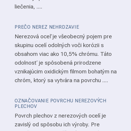
liečenia, ....
PREČO NEREZ NEHRDZAVIE
Nerezová oceľ je všeobecný pojem pre
skupinu ocelí odolných voči korózii s
obsahom viac ako 10,5% chrómu. Táto
odolnosť je spôsobená prirodzene
vznikajúcim oxidickým filmom bohatým na
chróm, ktorý sa vytvára na povrchu ....
OZNAČOVANIE POVRCHU NEREZOVÝCH
PLECHOV
Povrch plechov z nerezových ocelí je
zavislý od spôsobu ich výroby. Pre