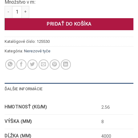
Množstvo v m:
množstvo Tyč plochá, 1.4301 040 x 8
PRIDAŤ DO KOŠÍKA
Katalógové číslo:
125530
Kategória:
Nerezové tyče
ĎALŠIE INFORMÁCIE
HMOTNOSŤ (KG/M)
2.56
VÝŠKA (MM)
8
DĹŽKA (MM)
4000