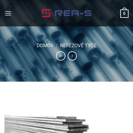
Skip
to
0
content
DOMOV
/
NEREZOVÉ TYČE