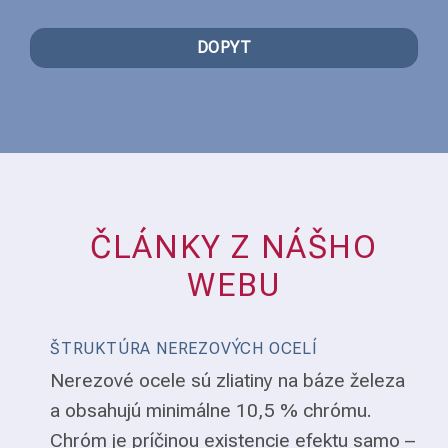
DOPYT
ČLÁNKY Z NÁŠHO
WEBU
ŠTRUKTÚRA NEREZOVÝCH OCELÍ
Nerezové ocele sú zliatiny na báze železa
a obsahujú minimálne 10,5 % chrómu.
Chróm je príčinou existencie efektu samo –