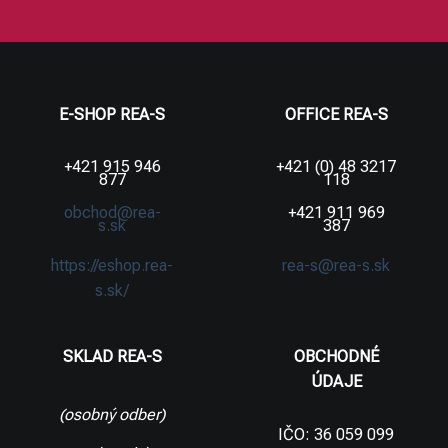
E-SHOP REA-S
OFFICE REA-S
+421 915 946
+421 (0) 48 3217
877
118
obchod@rea-
+421 911 969
s.sk
387
https://eshop.rea-
rea-s@rea-s.sk
s.sk/
SKLAD REA-S
OBCHODNÉ
ÚDAJE
(osobný odber)
IČO: 36 059 099