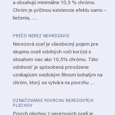
a obsahujú minimálne 10,5 % chrómu.
Chróm je príčinou existencie efektu samo –
liečenia, ....
PREČO NEREZ NEHRDZAVIE
Nerezová oceľ je všeobecný pojem pre
skupinu ocelí odolných voči korózii s
obsahom viac ako 10,5% chrómu. Táto
odolnosť je spôsobená prirodzene
vznikajúcim oxidickým filmom bohatým na
chróm, ktorý sa vytvára na povrchu ....
OZNAČOVANIE POVRCHU NEREZOVÝCH
PLECHOV
Povrch plechov z nerezových ocelí je