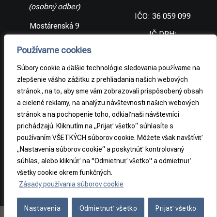
(osobný odber)
IČO: 36 059 099
Mostárenská 9
IČ DPH:
SK2021733065
977 56 Brezno
Používame cookies
Slovenská
DIČ:
republika
2021733065
Súbory cookie a ďalšie technológie sledovania používame na
zlepšenie vášho zážitku z prehliadania našich webových
stránok, na to, aby sme vám zobrazovali prispôsobený obsah
PRÁVNE
a cielené reklamy, na analýzu návštevnosti našich webových
INFORMÁCIE
stránok a na pochopenie toho, odkiaľ naši návštevníci
prichádzajú. Kliknutím na „Prijať všetko“ súhlasíte s
Obchodné
podmienky
používaním VŠETKÝCH súborov cookie. Môžete však navštíviť
„Nastavenia súborov cookie“ a poskytnúť kontrolovaný
Odstúpenie od
súhlas, alebo kliknúť na "Odmietnuť všetko" a odmietnuť
zmluvy
všetky cookie okrem funkčných.
Zásady používania súborov cookie
Nastavenia
Odmietnuť všetko
Prijať všetko
Copyright 2026 ©
REA-S s.r.o.