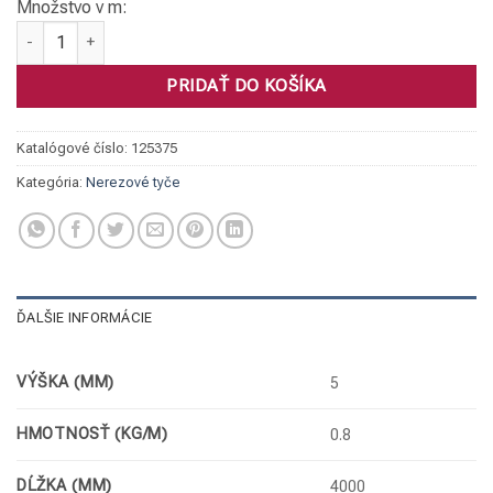
Množstvo v m:
množstvo Tyč plochá, 1.4301 020 x 5 brus.K240
PRIDAŤ DO KOŠÍKA
Katalógové číslo:
125375
Kategória:
Nerezové tyče
ĎALŠIE INFORMÁCIE
VÝŠKA (MM)
5
HMOTNOSŤ (KG/M)
0.8
DĹŽKA (MM)
4000