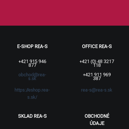
E-SHOP REA-S
OFFICE REA-S
+421 915 946
+421 (0) 48 3217
877
118
obchod@rea-
+421 911 969
s.sk
387
https://eshop.rea-
rea-s@rea-s.sk
s.sk/
SKLAD REA-S
OBCHODNÉ
ÚDAJE