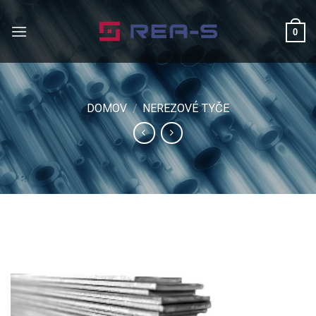
Skip
to
0
content
DOMOV
/
NEREZOVÉ TYČE