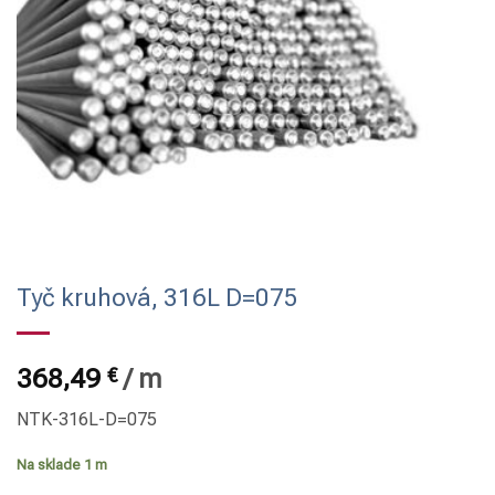
Tyč kruhová, 316L D=075
368,49
€
/
m
NTK-316L-D=075
Na sklade 1 m