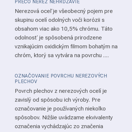
PREČO NEREZ NEHRDZAVIE
Nerezová oceľ je všeobecný pojem pre
skupinu ocelí odolných voči korózii s
obsahom viac ako 10,5% chrómu. Táto
odolnosť je spôsobená prirodzene
vznikajúcim oxidickým filmom bohatým na
chróm, ktorý sa vytvára na povrchu ....
OZNAČOVANIE POVRCHU NEREZOVÝCH
PLECHOV
Povrch plechov z nerezových ocelí je
zavislý od spôsobu ich výroby. Pre
označovanie je používaných niekoľko
spôsobov. Nižšie uvádzame ekvivalenty
označenia vychádzajúc zo značenia