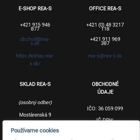
E-SHOP REA-S
OFFICE REA-S
+421 915 946
+421 (0) 48 3217
877
118
obchod@rea-
+421 911 969
s.sk
387
https://eshop.rea-
rea-s@rea-s.sk
s.sk/
SKLAD REA-S
OBCHODNÉ
ÚDAJE
(osobný odber)
IČO: 36 059 099
Mostárenská 9
IČ DPH:
SK2021733065
977 56 Brezno
Používame cookies
Slovenská
DIČ:
republika