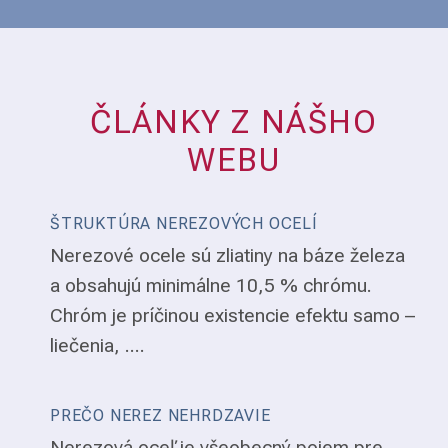
ČLÁNKY Z NÁŠHO
WEBU
ŠTRUKTÚRA NEREZOVÝCH OCELÍ
Nerezové ocele sú zliatiny na báze železa
a obsahujú minimálne 10,5 % chrómu.
Chróm je príčinou existencie efektu samo –
liečenia, ....
PREČO NEREZ NEHRDZAVIE
Nerezová oceľ je všeobecný pojem pre