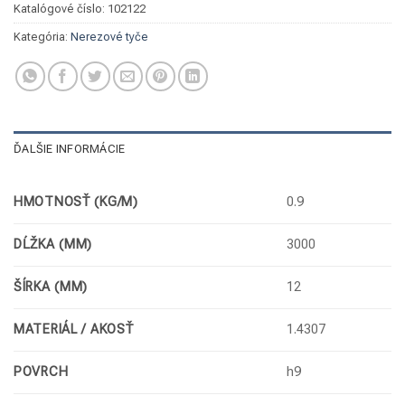
Katalógové číslo:
102122
Kategória:
Nerezové tyče
ĎALŠIE INFORMÁCIE
HMOTNOSŤ (KG/M)
0.9
DĹŽKA (MM)
3000
ŠÍRKA (MM)
12
MATERIÁL / AKOSŤ
1.4307
POVRCH
h9