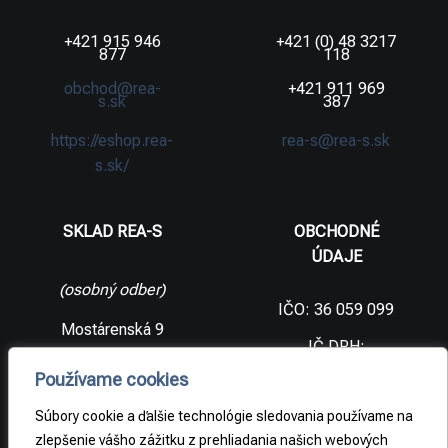
+421 915 946
+421 (0) 48 3217
877
118
obchod@rea-
+421 911 969
s.sk
387
https://eshop.rea-
rea-s@rea-s.sk
s.sk/
SKLAD REA-S
OBCHODNÉ
ÚDAJE
(osobný odber)
IČO: 36 059 099
Mostárenská 9
IČ DPH:
SK2021733065
977 56 Brezno
Používame cookies
Slovenská
DIČ:
republika
2021733065
Súbory cookie a ďalšie technológie sledovania používame na
zlepšenie vášho zážitku z prehliadania našich webových