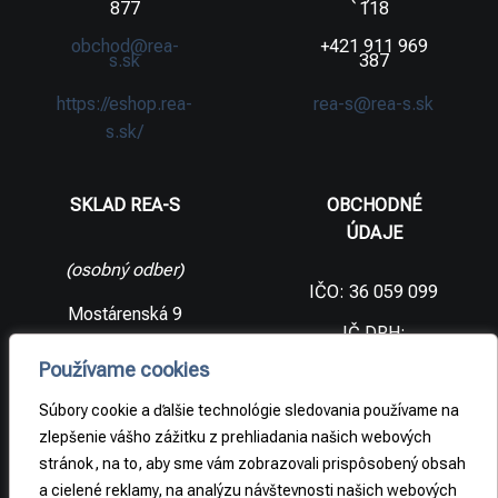
877
118
obchod@rea-
+421 911 969
s.sk
387
https://eshop.rea-
rea-s@rea-s.sk
s.sk/
SKLAD REA-S
OBCHODNÉ
ÚDAJE
(osobný odber)
IČO: 36 059 099
Mostárenská 9
IČ DPH:
SK2021733065
977 56 Brezno
Používame cookies
Slovenská
DIČ:
republika
2021733065
Súbory cookie a ďalšie technológie sledovania používame na
zlepšenie vášho zážitku z prehliadania našich webových
stránok, na to, aby sme vám zobrazovali prispôsobený obsah
PRÁVNE
a cielené reklamy, na analýzu návštevnosti našich webových