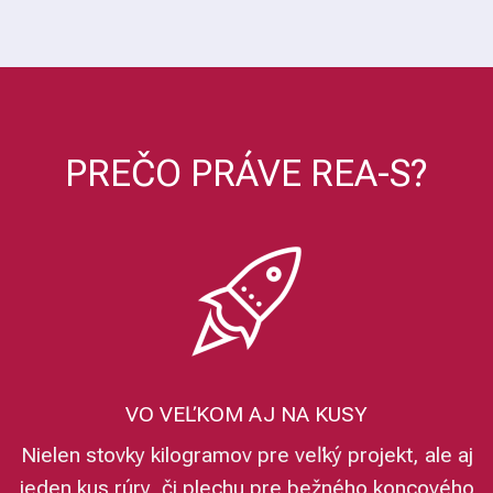
PREČO PRÁVE REA-S?
VO VEĽKOM AJ NA KUSY
Nielen stovky kilogramov pre veľký projekt, ale aj
jeden kus rúry, či plechu pre bežného koncového