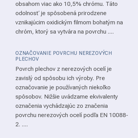
obsahom viac ako 10,5% chrómu. Táto
odolnosť je spôsobená prirodzene
vznikajúcim oxidickým filmom bohatým na
chróm, ktorý sa vytvára na povrchu ....
OZNAČOVANIE POVRCHU NEREZOVÝCH
PLECHOV
Povrch plechov z nerezových ocelí je
zavislý od spôsobu ich výroby. Pre
označovanie je používaných niekoľko
spôsobov. Nižšie uvádzame ekvivalenty
označenia vychádzajúc zo značenia
povrchu nerezových ocelí podľa EN 10088-
2. ....