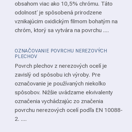
obsahom viac ako 10,5% chrómu. Táto
odolnosť je spôsobená prirodzene
vznikajúcim oxidickým filmom bohatým na
chróm, ktorý sa vytvára na povrchu ....
OZNAČOVANIE POVRCHU NEREZOVÝCH
PLECHOV
Povrch plechov z nerezových ocelí je
zavislý od spôsobu ich výroby. Pre
označovanie je používaných niekoľko
spôsobov. Nižšie uvádzame ekvivalenty
označenia vychádzajúc zo značenia
povrchu nerezových ocelí podľa EN 10088-
2. ....