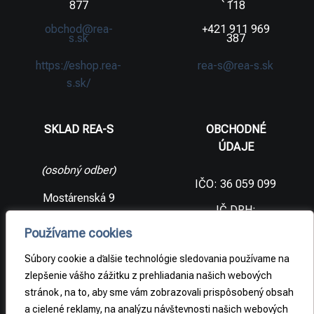
877
118
obchod@rea-
+421 911 969
s.sk
387
https://eshop.rea-
rea-s@rea-s.sk
s.sk/
SKLAD REA-S
OBCHODNÉ
ÚDAJE
(osobný odber)
IČO: 36 059 099
Mostárenská 9
IČ DPH:
SK2021733065
977 56 Brezno
Používame cookies
Slovenská
DIČ:
republika
2021733065
Súbory cookie a ďalšie technológie sledovania používame na
zlepšenie vášho zážitku z prehliadania našich webových
stránok, na to, aby sme vám zobrazovali prispôsobený obsah
PRÁVNE
a cielené reklamy, na analýzu návštevnosti našich webových