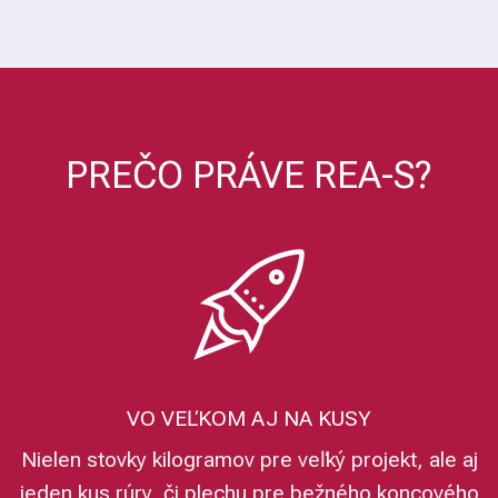
PREČO PRÁVE REA-S?
VO VEĽKOM AJ NA KUSY
Nielen stovky kilogramov pre veľký projekt, ale aj
jeden kus rúry, či plechu pre bežného koncového