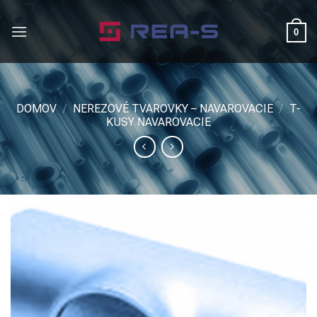
Skip
to
0
content
DOMOV
/
NEREZOVÉ TVAROVKY – NAVAROVACIE
/
T-
KUSY NAVAROVACIE