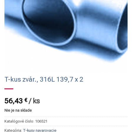
T-kus zvár., 316L 139,7 x 2
56,43
€
/
ks
Nie je na sklade
Katalógové číslo:
106521
Kategória:
T-kusy navarovacie