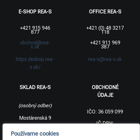
E-SHOP REA-S
OFFICE REA-S
+421 915 946
+421 (0) 48 3217
877
118
obchod@rea-
+421 911 969
s.sk
387
https://eshop.rea-
rea-s@rea-s.sk
s.sk/
SKLAD REA-S
OBCHODNÉ
ÚDAJE
(osobný odber)
IČO: 36 059 099
Mostárenská 9
IČ DPH:
SK2021733065
977 56 Brezno
Používame cookies
Slovenská
DIČ: