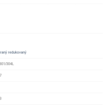
raný redukovaný
301/304L
7
3