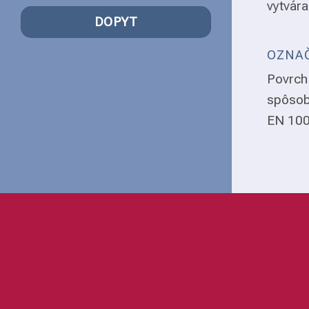
vytvára
DOPYT
OZNAČ
Povrch 
spôsob
EN 1008