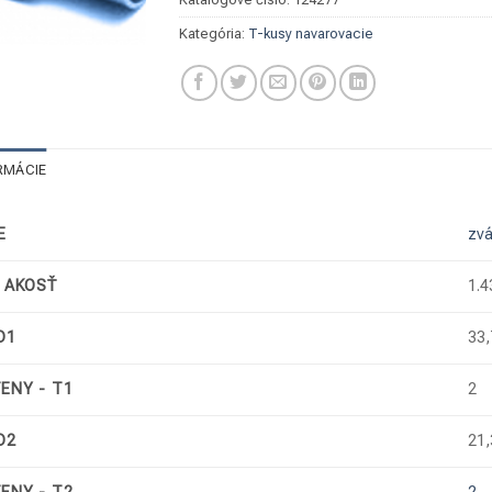
Kategória:
T-kusy navarovacie
RMÁCIE
E
zvá
/ AKOSŤ
1.4
D1
33,
ENY - T1
2
D2
21,