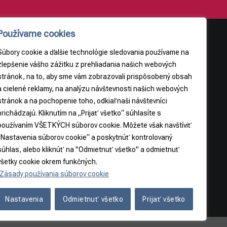
Používame cookies
Súbory cookie a ďalšie technológie sledovania používame na
AJE
PRÁVNE INFORMÁCIE
zlepšenie vášho zážitku z prehliadania našich webových
stránok, na to, aby sme vám zobrazovali prispôsobený obsah
Obchodné podmienky
a cielené reklamy, na analýzu návštevnosti našich webových
9
Odstúpenie od zmluvy
stránok a na pochopenie toho, odkiaľ naši návštevníci
3065
prichádzajú. Kliknutím na „Prijať všetko“ súhlasíte s
používaním VŠETKÝCH súborov cookie. Môžete však navštíviť
5
„Nastavenia súborov cookie“ a poskytnúť kontrolovaný
súhlas, alebo kliknúť na "Odmietnuť všetko" a odmietnuť
všetky cookie okrem funkčných.
Zásady používania súborov cookie
Nastavenia
Odmietnuť všetko
Prijať všetko