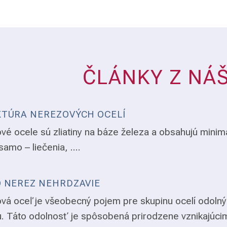
ČLÁNKY Z NÁ
TÚRA NEREZOVÝCH OCELÍ
vé ocele sú zliatiny na báze železa a obsahujú minim
samo – liečenia, ....
 NEREZ NEHRDZAVIE
vá oceľ je všeobecný pojem pre skupinu ocelí odolný
. Táto odolnosť je spôsobená prirodzene vznikajúci