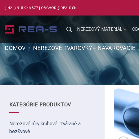
Skip
(+421) 915 946 877
|
OBCHOD@REA-S.SK
to
content
NEREZOVÝ MATERIÁL
OB
DOMOV
/
NEREZOVÉ TVAROVKY – NAVAROVACIE
KATEGÓRIE PRODUKTOV
Nerezové rúry kruhové, zvárané a
bezšvové