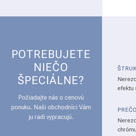
POTREBUJETE
NIEČO
ŠTRUK
ŠPECIÁLNE?
Nerezo
efektu 
Požiadajte nás o cenovú
ponuku. Naši obchodníci Vám
PREČO
ju radi vypracujú.
Nerezo
chrómu