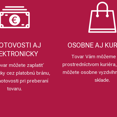
OTOVOSTI AJ
OSOBNE AJ KU
EKTRONICKY
Tovar Vám môžeme 
prostredníctvom kuriéra,
ovar môžete zaplatiť
môžete osobne vyzdvih
cky cez platobnú bránu,
sklade.
hotovosti pri preberaní
tovaru.