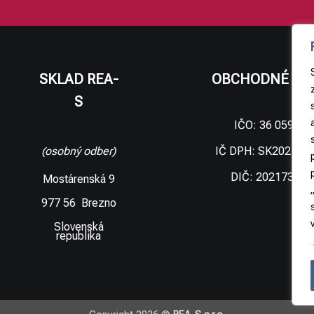
SKLAD REA-
OBCHODNÉ ÚD
S
IČO: 36 059 09
IČ DPH: SK202173
(osobný odber)
DIČ: 202173306
Mostárenská 9
977 56 Brezno
Slovenská
republika