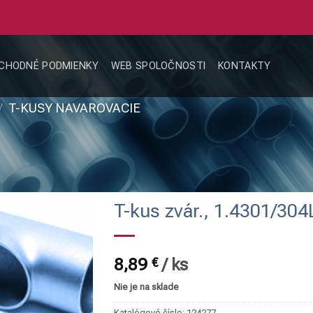
CHODNÉ PODMIENKY
WEB SPOLOČNOSTI
KONTAKTY
/
T-KUSY NAVAROVACIE
T-kus zvár., 1.4301/304
8,89
€
/
ks
Nie je na sklade
Katalógové číslo:
124277