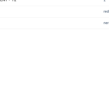
ENY - T2
2
red
ne