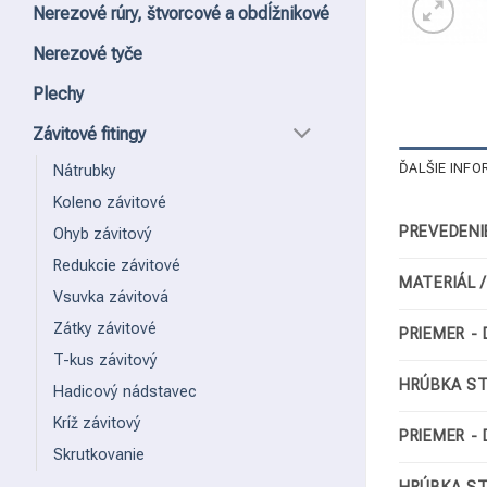
Nerezové rúry, štvorcové a obdĺžnikové
Nerezové tyče
Plechy
Závitové fitingy
ĎALŠIE INFO
Nátrubky
Koleno závitové
PREVEDENI
Ohyb závitový
Redukcie závitové
MATERIÁL 
Vsuvka závitová
Zátky závitové
PRIEMER - 
T-kus závitový
HRÚBKA ST
Hadicový nádstavec
Kríž závitový
PRIEMER - 
Skrutkovanie