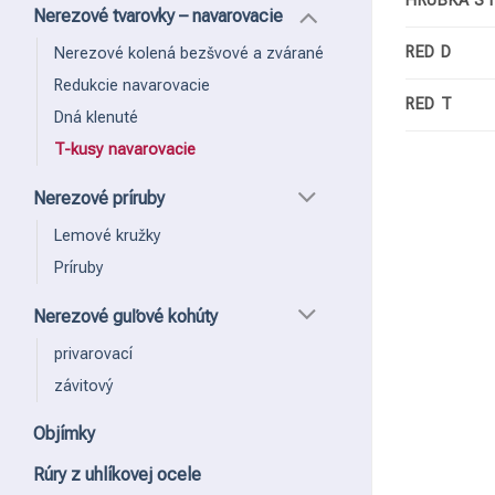
HRÚBKA ST
Nerezové tvarovky – navarovacie
RED D
Nerezové kolená bezšvové a zvárané
Redukcie navarovacie
RED T
Dná klenuté
T-kusy navarovacie
Nerezové príruby
Lemové kružky
Príruby
Nerezové guľové kohúty
privarovací
závitový
Objímky
Rúry z uhlíkovej ocele