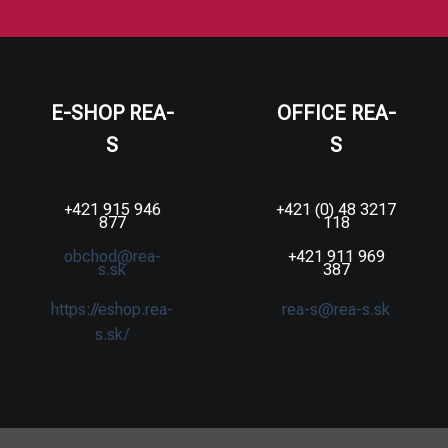
E-SHOP REA-
OFFICE REA-
S
S
+421 915 946
+421 (0) 48 3217
877
118
obchod@rea-
+421 911 969
s.sk
387
https://eshop.rea-
rea-s@rea-s.sk
s.sk/