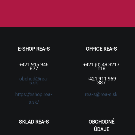
E-SHOP REA-S
OFFICE REA-S
+421 915 946
+421 (0) 48 3217
877
118
obchod@rea-
+421 911 969
s.sk
387
https://eshop.rea-
rea-s@rea-s.sk
s.sk/
SKLAD REA-S
OBCHODNÉ
ÚDAJE