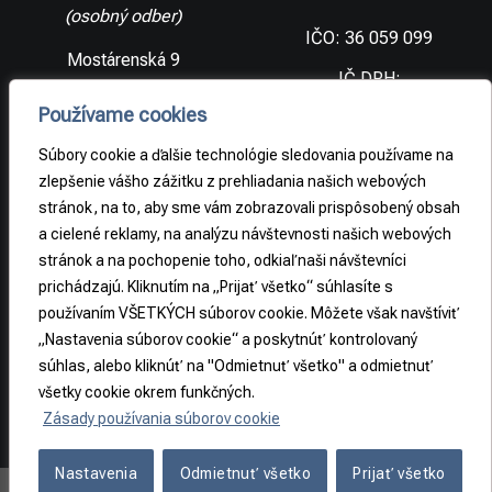
(osobný odber)
IČO: 36 059 099
Mostárenská 9
IČ DPH:
SK2021733065
977 56 Brezno
Používame cookies
Slovenská
DIČ:
republika
2021733065
Súbory cookie a ďalšie technológie sledovania používame na
zlepšenie vášho zážitku z prehliadania našich webových
stránok, na to, aby sme vám zobrazovali prispôsobený obsah
PRÁVNE
a cielené reklamy, na analýzu návštevnosti našich webových
INFORMÁCIE
stránok a na pochopenie toho, odkiaľ naši návštevníci
prichádzajú. Kliknutím na „Prijať všetko“ súhlasíte s
Obchodné
podmienky
používaním VŠETKÝCH súborov cookie. Môžete však navštíviť
„Nastavenia súborov cookie“ a poskytnúť kontrolovaný
Odstúpenie od
súhlas, alebo kliknúť na "Odmietnuť všetko" a odmietnuť
zmluvy
všetky cookie okrem funkčných.
Zásady používania súborov cookie
Nastavenia
Odmietnuť všetko
Prijať všetko
Copyright 2026 ©
REA-S s.r.o.