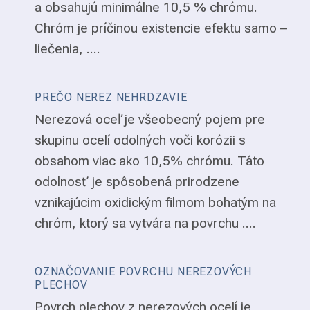
a obsahujú minimálne 10,5 % chrómu.
Chróm je príčinou existencie efektu samo –
liečenia, ....
PREČO NEREZ NEHRDZAVIE
Nerezová oceľ je všeobecný pojem pre
skupinu ocelí odolných voči korózii s
obsahom viac ako 10,5% chrómu. Táto
odolnosť je spôsobená prirodzene
vznikajúcim oxidickým filmom bohatým na
chróm, ktorý sa vytvára na povrchu ....
OZNAČOVANIE POVRCHU NEREZOVÝCH
PLECHOV
Povrch plechov z nerezových ocelí je