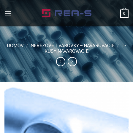
Skip
to
0
content
DOMOV
/
NEREZOVÉ TVAROVKY – NAVAROVACIE
/
T-
KUSY NAVAROVACIE