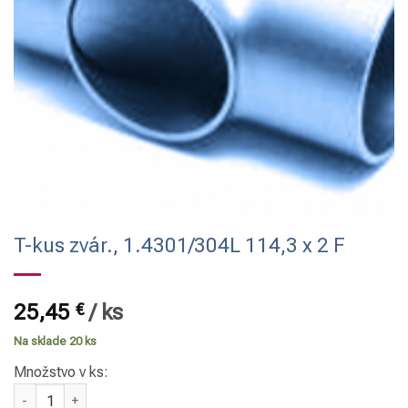
T-kus zvár., 1.4301/304L 114,3 x 2 F
25,45
€
/
ks
Na sklade 20 ks
Množstvo v ks:
množstvo T-kus zvár., 1.4301/304L 114,3 x 2 F