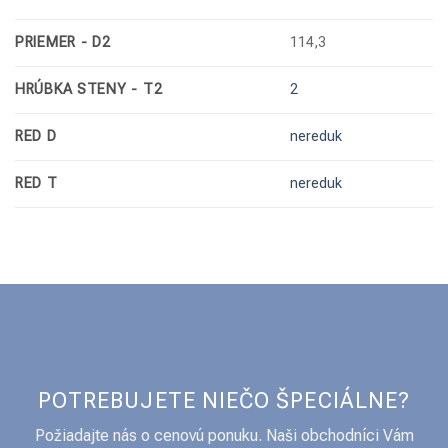
PRIEMER - D2
114,3
HRÚBKA STENY - T2
2
RED D
nereduk
RED T
nereduk
POTREBUJETE NIEČO ŠPECIÁLNE?
Požiadajte nás o cenovú ponuku. Naši obchodníci Vám