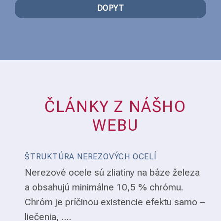
DOPYT
ČLÁNKY Z NÁŠHO
WEBU
ŠTRUKTÚRA NEREZOVÝCH OCELÍ
Nerezové ocele sú zliatiny na báze železa
a obsahujú minimálne 10,5 % chrómu.
Chróm je príčinou existencie efektu samo –
liečenia, ....