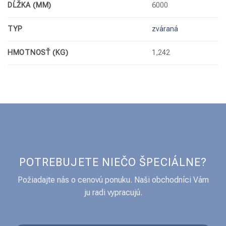
DĹŽKA (MM)
6000
TYP
zváraná
HMOTNOSŤ (KG)
1,242
POTREBUJETE NIEČO ŠPECIÁLNE?
Požiadajte nás o cenovú ponuku. Naši obchodníci Vám
ju radi vypracujú.