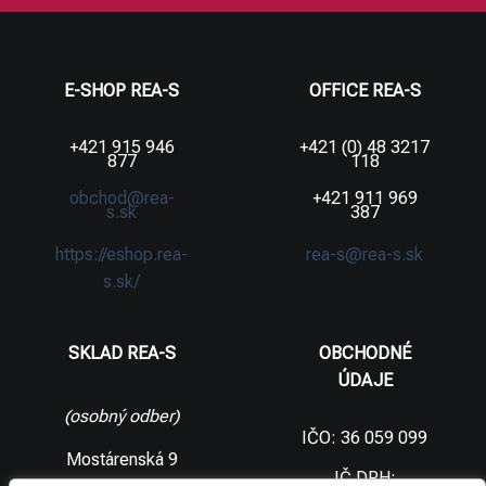
E-SHOP REA-S
OFFICE REA-S
+421 915 946
+421 (0) 48 3217
877
118
obchod@rea-
+421 911 969
s.sk
387
https://eshop.rea-
rea-s@rea-s.sk
s.sk/
SKLAD REA-S
OBCHODNÉ
ÚDAJE
(osobný odber)
IČO: 36 059 099
Mostárenská 9
IČ DPH: