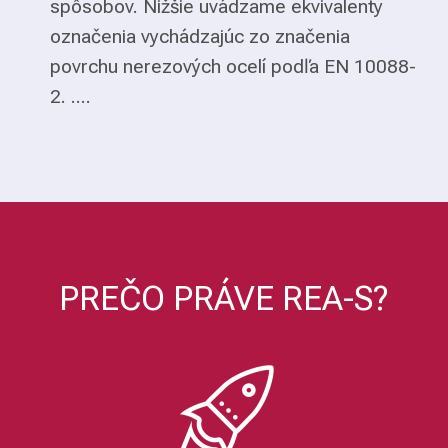
spôsobov. Nižšie uvádzame ekvivalenty
označenia vychádzajúc zo značenia
povrchu nerezových ocelí podľa EN 10088-
2. ....
PREČO PRÁVE REA-S?