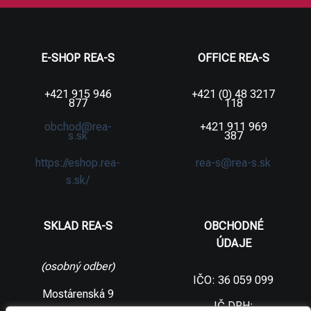
E-SHOP REA-S
OFFICE REA-S
+421 915 946
+421 (0) 48 3217
877
118
obchod@rea-
+421 911 969
s.sk
387
https://eshop.rea-
rea-s@rea-s.sk
s.sk/
SKLAD REA-S
OBCHODNÉ
ÚDAJE
(osobný odber)
IČO: 36 059 099
Mostárenská 9
IČ DPH: