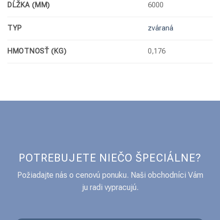
DĹŽKA (MM)
6000
TYP
zváraná
HMOTNOSŤ (KG)
0,176
POTREBUJETE NIEČO ŠPECIÁLNE?
Požiadajte nás o cenovú ponuku. Naši obchodníci Vám
ju radi vypracujú.