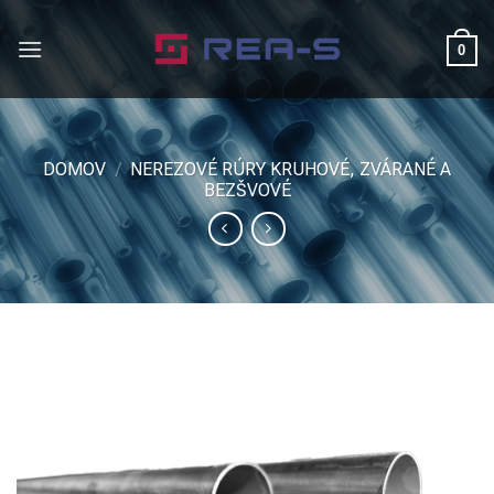
Skip
to
0
content
DOMOV
/
NEREZOVÉ RÚRY KRUHOVÉ, ZVÁRANÉ A
BEZŠVOVÉ