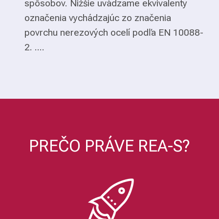
spôsobov. Nižšie uvádzame ekvivalenty
označenia vychádzajúc zo značenia
povrchu nerezových ocelí podľa EN 10088-
2. ....
PREČO PRÁVE REA-S?