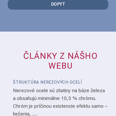
DOPYT
ČLÁNKY Z NÁŠHO
WEBU
ŠTRUKTÚRA NEREZOVÝCH OCELÍ
Nerezové ocele sú zliatiny na báze železa
a obsahujú minimálne 10,5 % chrómu.
Chróm je príčinou existencie efektu samo –
liečenia, ....