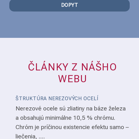
DOPYT
ČLÁNKY Z NÁŠHO
WEBU
ŠTRUKTÚRA NEREZOVÝCH OCELÍ
Nerezové ocele sú zliatiny na báze železa
a obsahujú minimálne 10,5 % chrómu.
Chróm je príčinou existencie efektu samo –
liečenia, ....