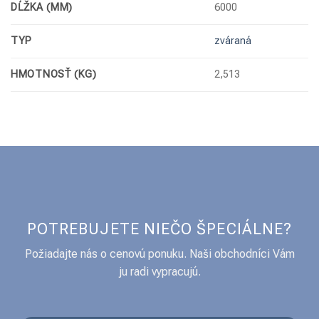
DĹŽKA (MM)
6000
TYP
zváraná
HMOTNOSŤ (KG)
2,513
POTREBUJETE NIEČO ŠPECIÁLNE?
Požiadajte nás o cenovú ponuku. Naši obchodníci Vám
ju radi vypracujú.