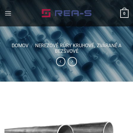
Skip
to
0
content
DOMOV
/
NEREZOVÉ RÚRY KRUHOVÉ, ZVÁRANÉ A
BEZŠVOVÉ