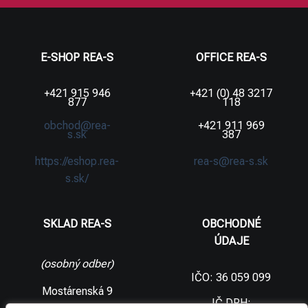
E-SHOP REA-S
OFFICE REA-S
+421 915 946
+421 (0) 48 3217
877
118
obchod@rea-
+421 911 969
s.sk
387
https://eshop.rea-
rea-s@rea-s.sk
s.sk/
SKLAD REA-S
OBCHODNÉ
ÚDAJE
(osobný odber)
IČO: 36 059 099
Mostárenská 9
IČ DPH: