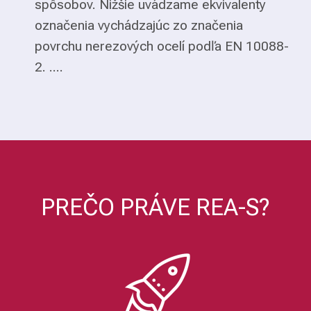
spôsobov. Nižšie uvádzame ekvivalenty
označenia vychádzajúc zo značenia
povrchu nerezových ocelí podľa EN 10088-
2. ....
PREČO PRÁVE REA-S?