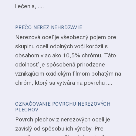
liečenia, ....
PREČO NEREZ NEHRDZAVIE
Nerezová oceľ je všeobecný pojem pre
skupinu ocelí odolných voči korózii s
obsahom viac ako 10,5% chrómu. Táto
odolnosť je spôsobená prirodzene
vznikajúcim oxidickým filmom bohatým na
chróm, ktorý sa vytvára na povrchu ....
OZNAČOVANIE POVRCHU NEREZOVÝCH
PLECHOV
Povrch plechov z nerezových ocelí je
zavislý od spôsobu ich výroby. Pre