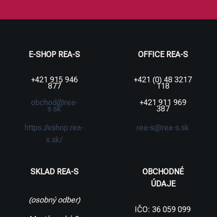
E-SHOP REA-S
OFFICE REA-S
+421 915 946
+421 (0) 48 3217
877
118
obchod@rea-
+421 911 969
s.sk
387
https://eshop.rea-
rea-s@rea-s.sk
s.sk/
SKLAD REA-S
OBCHODNÉ
ÚDAJE
(osobný odber)
IČO: 36 059 099