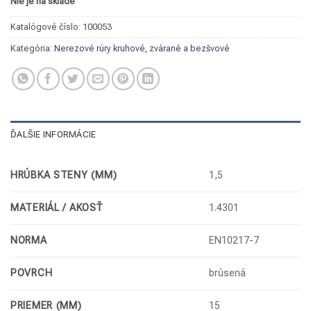
Nie je na sklade
Katalógové číslo:
100053
Kategória:
Nerezové rúry kruhové, zvárané a bezšvové
ĎALŠIE INFORMÁCIE
HRÚBKA STENY (MM)
1,5
MATERIÁL / AKOSŤ
1.4301
NORMA
EN10217-7
POVRCH
brúsená
PRIEMER (MM)
15