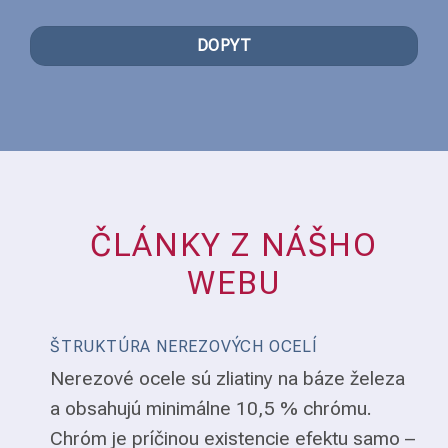
DOPYT
ČLÁNKY Z NÁŠHO
WEBU
ŠTRUKTÚRA NEREZOVÝCH OCELÍ
Nerezové ocele sú zliatiny na báze železa
a obsahujú minimálne 10,5 % chrómu.
Chróm je príčinou existencie efektu samo –