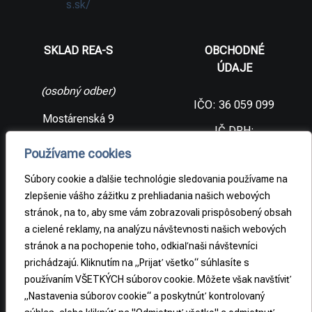
s.sk/
SKLAD REA-S
OBCHODNÉ
ÚDAJE
(osobný odber)
IČO: 36 059 099
Mostárenská 9
IČ DPH:
SK2021733065
977 56 Brezno
Používame cookies
Slovenská
DIČ:
republika
2021733065
Súbory cookie a ďalšie technológie sledovania používame na
zlepšenie vášho zážitku z prehliadania našich webových
stránok, na to, aby sme vám zobrazovali prispôsobený obsah
PRÁVNE
a cielené reklamy, na analýzu návštevnosti našich webových
INFORMÁCIE
stránok a na pochopenie toho, odkiaľ naši návštevníci
prichádzajú. Kliknutím na „Prijať všetko“ súhlasíte s
Obchodné
podmienky
používaním VŠETKÝCH súborov cookie. Môžete však navštíviť
„Nastavenia súborov cookie“ a poskytnúť kontrolovaný
Odstúpenie od