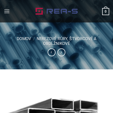
Skip
to
0
content
DOMOV
/
NEREZOVÉ RÚRY, ŠTVORCOVÉ A
OBDĹŽNIKOVÉ