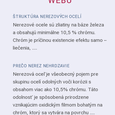
WEBU
ŠTRUKTÚRA NEREZOVÝCH OCELÍ
Nerezové ocele sú zliatiny na báze železa
a obsahujú minimálne 10,5 % chrómu.
Chróm je príčinou existencie efektu samo –
liečenia, ....
PREČO NEREZ NEHRDZAVIE
Nerezová oceľ je všeobecný pojem pre
skupinu ocelí odolných voči korózii s
obsahom viac ako 10,5% chrómu. Táto
odolnosť je spôsobená prirodzene
vznikajúcim oxidickým filmom bohatým na
chróm, ktorý sa vytvára na povrchu ....