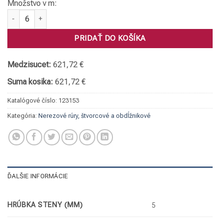
Množstvo v m:
množstvo Rúra štvorcová, 1.4301 150 x 150 x 5
PRIDAŤ DO KOŠÍKA
Medzisucet:
621,72 €
Suma kosika:
621,72 €
Katalógové číslo:
123153
Kategória:
Nerezové rúry, štvorcové a obdĺžnikové
ĎALŠIE INFORMÁCIE
HRÚBKA STENY (MM)
5