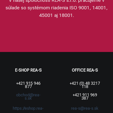
V našej spoločnosti REA-S s.r.o. pracujeme v
súlade so systémom riadenia ISO 9001, 14001,
45001 aj 18001.
E-SHOP REA-S
OFFICE REA-S
+421 915 946
+421 (0) 48 3217
877
118
obchod@rea-
+421 911 969
s.sk
387
https://eshop.rea-
rea-s@rea-s.sk