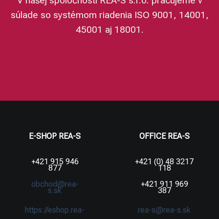
V našej spoločnosti REA-S s.r.o. pracujeme v
súlade so systémom riadenia ISO 9001, 14001,
45001 aj 18001.
E-SHOP REA-S
OFFICE REA-S
+421 915 946
+421 (0) 48 3217
877
118
obchod@rea-
+421 911 969
s.sk
387
https://eshop.rea-
rea-s@rea-s.sk