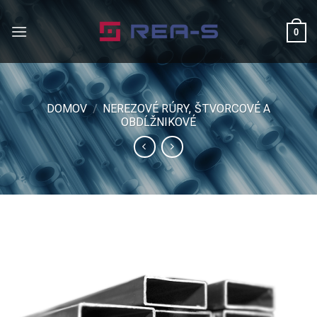
Skip
to
0
content
DOMOV
/
NEREZOVÉ RÚRY, ŠTVORCOVÉ A
OBDĹŽNIKOVÉ