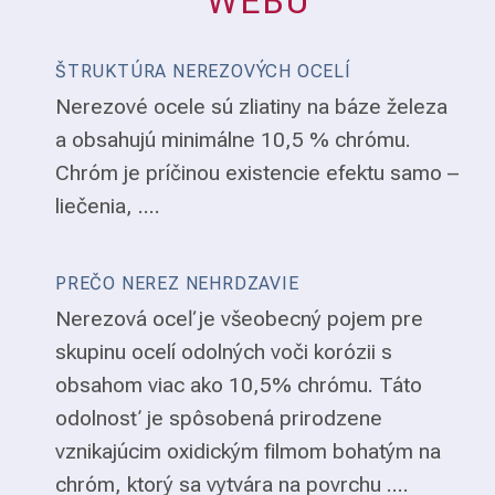
WEBU
ŠTRUKTÚRA NEREZOVÝCH OCELÍ
Nerezové ocele sú zliatiny na báze železa
a obsahujú minimálne 10,5 % chrómu.
Chróm je príčinou existencie efektu samo –
liečenia, ....
PREČO NEREZ NEHRDZAVIE
Nerezová oceľ je všeobecný pojem pre
skupinu ocelí odolných voči korózii s
obsahom viac ako 10,5% chrómu. Táto
odolnosť je spôsobená prirodzene
vznikajúcim oxidickým filmom bohatým na
chróm, ktorý sa vytvára na povrchu ....