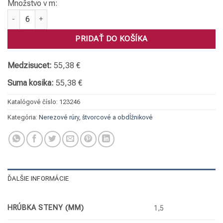
Množstvo v m:
množstvo Rúra štvorcová, 1.4301 040 x 40 x 1,5
PRIDAŤ DO KOŠÍKA
Medzisucet:
55,38 €
Suma kosika:
55,38 €
Katalógové číslo:
123246
Kategória:
Nerezové rúry, štvorcové a obdĺžnikové
ĎALŠIE INFORMÁCIE
HRÚBKA STENY (MM)
1,5