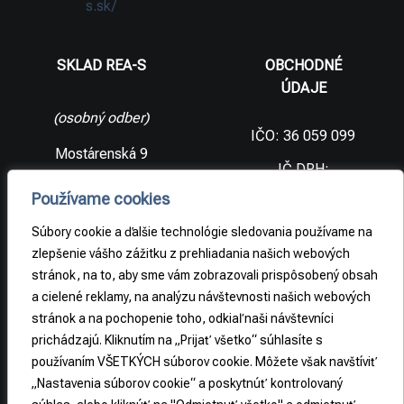
s.sk/
SKLAD REA-S
OBCHODNÉ
ÚDAJE
(osobný odber)
IČO: 36 059 099
Mostárenská 9
IČ DPH:
SK2021733065
977 56 Brezno
Používame cookies
Slovenská
DIČ:
republika
2021733065
Súbory cookie a ďalšie technológie sledovania používame na
zlepšenie vášho zážitku z prehliadania našich webových
stránok, na to, aby sme vám zobrazovali prispôsobený obsah
PRÁVNE
a cielené reklamy, na analýzu návštevnosti našich webových
INFORMÁCIE
stránok a na pochopenie toho, odkiaľ naši návštevníci
prichádzajú. Kliknutím na „Prijať všetko“ súhlasíte s
Obchodné
podmienky
používaním VŠETKÝCH súborov cookie. Môžete však navštíviť
„Nastavenia súborov cookie“ a poskytnúť kontrolovaný
Odstúpenie od