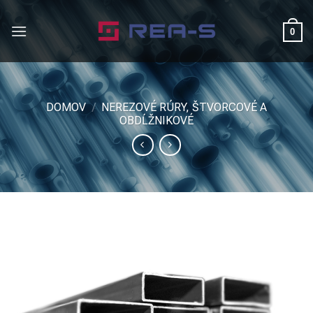
Skip
to
0
content
DOMOV
/
NEREZOVÉ RÚRY, ŠTVORCOVÉ A
OBDĹŽNIKOVÉ