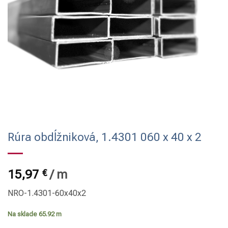
Rúra obdĺžniková, 1.4301 060 x 40 x 2
15,97
€
/
m
NRO-1.4301-60x40x2
Na sklade 65.92 m