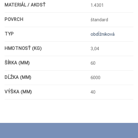
MATERIÁL / AKOSŤ
1.4301
POVRCH
štandard
TYP
obdĺžniková
HMOTNOSŤ (KG)
3,04
ŠÍRKA (MM)
60
DĹŽKA (MM)
6000
VÝŠKA (MM)
40