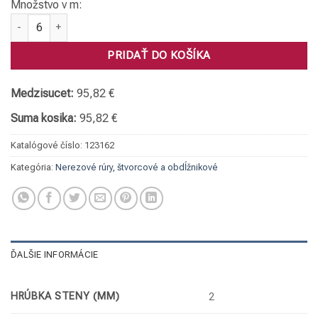
Množstvo v m:
množstvo Rúra obdĺžniková, 1.4301 060 x 40 x 2
PRIDAŤ DO KOŠÍKA
Medzisucet:
95,82 €
Suma kosika:
95,82 €
Katalógové číslo:
123162
Kategória:
Nerezové rúry, štvorcové a obdĺžnikové
ĎALŠIE INFORMÁCIE
HRÚBKA STENY (MM)
2