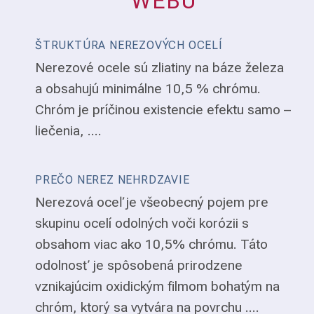
WEBU
ŠTRUKTÚRA NEREZOVÝCH OCELÍ
Nerezové ocele sú zliatiny na báze železa
a obsahujú minimálne 10,5 % chrómu.
Chróm je príčinou existencie efektu samo –
liečenia, ....
PREČO NEREZ NEHRDZAVIE
Nerezová oceľ je všeobecný pojem pre
skupinu ocelí odolných voči korózii s
obsahom viac ako 10,5% chrómu. Táto
odolnosť je spôsobená prirodzene
vznikajúcim oxidickým filmom bohatým na
chróm, ktorý sa vytvára na povrchu ....