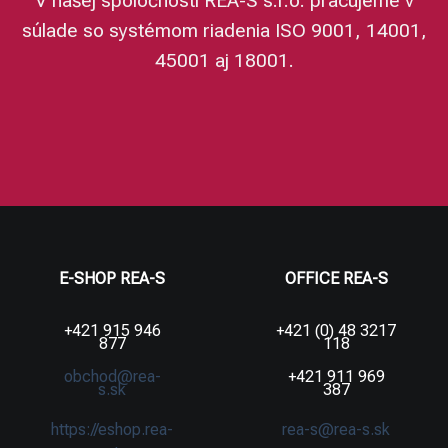
V našej spoločnosti REA-S s.r.o. pracujeme v
súlade so systémom riadenia ISO 9001, 14001,
45001 aj 18001.
E-SHOP REA-S
OFFICE REA-S
+421 915 946
+421 (0) 48 3217
877
118
obchod@rea-
+421 911 969
s.sk
387
https://eshop.rea-
rea-s@rea-s.sk