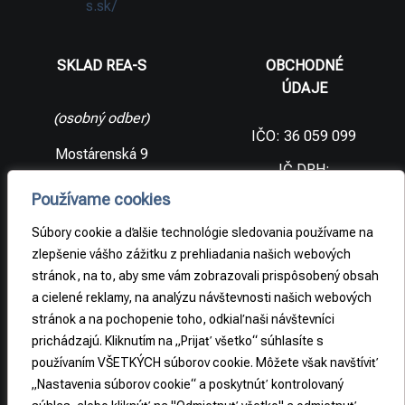
s.sk/
SKLAD REA-S
OBCHODNÉ
ÚDAJE
(osobný odber)
IČO: 36 059 099
Mostárenská 9
IČ DPH:
SK2021733065
977 56 Brezno
Používame cookies
Slovenská
DIČ:
republika
2021733065
Súbory cookie a ďalšie technológie sledovania používame na
zlepšenie vášho zážitku z prehliadania našich webových
stránok, na to, aby sme vám zobrazovali prispôsobený obsah
PRÁVNE
a cielené reklamy, na analýzu návštevnosti našich webových
INFORMÁCIE
stránok a na pochopenie toho, odkiaľ naši návštevníci
prichádzajú. Kliknutím na „Prijať všetko“ súhlasíte s
Obchodné
podmienky
používaním VŠETKÝCH súborov cookie. Môžete však navštíviť
„Nastavenia súborov cookie“ a poskytnúť kontrolovaný
Odstúpenie od