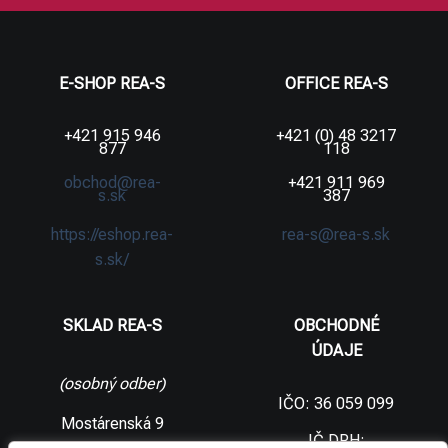
E-SHOP REA-S
OFFICE REA-S
+421 915 946
+421 (0) 48 3217
877
118
obchod@rea-
+421 911 969
s.sk
387
https://eshop.rea-
rea-s@rea-s.sk
s.sk/
SKLAD REA-S
OBCHODNÉ
ÚDAJE
(osobný odber)
IČO: 36 059 099
Mostárenská 9
IČ DPH: