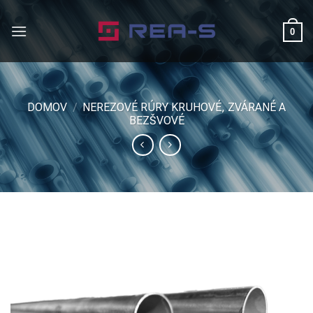
Skip
to
0
content
DOMOV
/
NEREZOVÉ RÚRY KRUHOVÉ, ZVÁRANÉ A
BEZŠVOVÉ