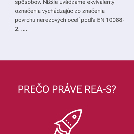
spôsobov. Nižšie uvádzame ekvivalenty
označenia vychádzajúc zo značenia
povrchu nerezových ocelí podľa EN 10088-
2. ....
PREČO PRÁVE REA-S?