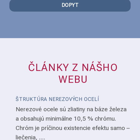
DOPYT
ČLÁNKY Z NÁŠHO
WEBU
ŠTRUKTÚRA NEREZOVÝCH OCELÍ
Nerezové ocele sú zliatiny na báze železa
a obsahujú minimálne 10,5 % chrómu.
Chróm je príčinou existencie efektu samo –
liečenia, ....