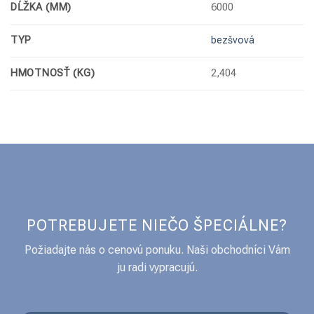
DĹŽKA (MM)
6000
TYP
bezšvová
HMOTNOSŤ (KG)
2,404
POTREBUJETE NIEČO ŠPECIÁLNE?
Požiadajte nás o cenovú ponuku. Naši obchodníci Vám
ju radi vypracujú.