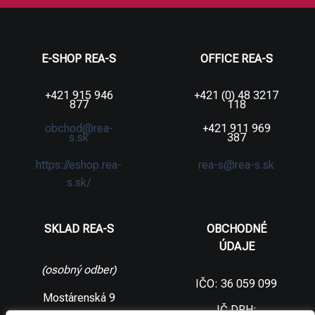
E-SHOP REA-S
OFFICE REA-S
+421 915 946
+421 (0) 48 3217
877
118
obchod@rea-
+421 911 969
s.sk
387
https://eshop.rea-
rea-s@rea-s.sk
s.sk/
SKLAD REA-S
OBCHODNÉ
ÚDAJE
(osobný odber)
IČO: 36 059 099
Mostárenská 9
IČ DPH: