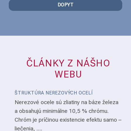
DOPYT
ČLÁNKY Z NÁŠHO
WEBU
ŠTRUKTÚRA NEREZOVÝCH OCELÍ
Nerezové ocele sú zliatiny na báze železa
a obsahujú minimálne 10,5 % chrómu.
Chróm je príčinou existencie efektu samo –
liečenia, ....