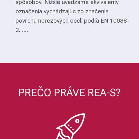
spôsobov. Nižšie uvádzame ekvivalenty
označenia vychádzajúc zo značenia
povrchu nerezových ocelí podľa EN 10088-
2. ....
PREČO PRÁVE REA-S?