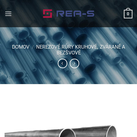
Skip
to
0
content
DOMOV
/
NEREZOVÉ RÚRY KRUHOVÉ, ZVÁRANÉ A
BEZŠVOVÉ