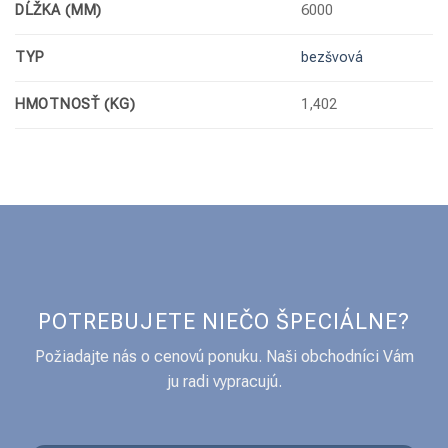
DĹŽKA (MM)
6000
TYP
bezšvová
HMOTNOSŤ (KG)
1,402
POTREBUJETE NIEČO ŠPECIÁLNE?
Požiadajte nás o cenovú ponuku. Naši obchodníci Vám
ju radi vypracujú.