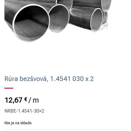
Rúra bezšvová, 1.4541 030 x 2
12,67
€
/
m
NRBE-1.4541-30×2
Nie je na sklade