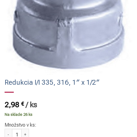
Redukcia I/I 335, 316, 1″ x 1/2″
2,98
€
/
ks
Na sklade 26 ks
Množstvo v ks:
množstvo Redukcia I/I 335, 316, 1" x 1/2"