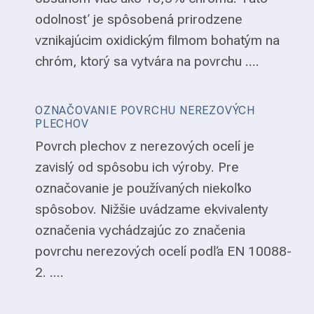
odolnosť je spôsobená prirodzene
vznikajúcim oxidickým filmom bohatým na
chróm, ktorý sa vytvára na povrchu ....
OZNAČOVANIE POVRCHU NEREZOVÝCH
PLECHOV
Povrch plechov z nerezových ocelí je
zavislý od spôsobu ich výroby. Pre
označovanie je používaných niekoľko
spôsobov. Nižšie uvádzame ekvivalenty
označenia vychádzajúc zo značenia
povrchu nerezových ocelí podľa EN 10088-
2. ....