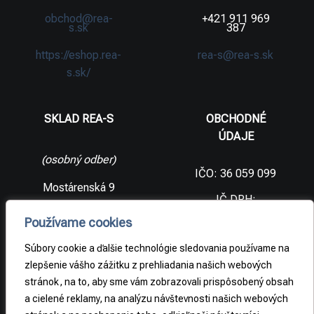
obchod@rea-
+421 911 969
s.sk
387
https://eshop.rea-
rea-s@rea-s.sk
s.sk/
SKLAD REA-S
OBCHODNÉ
ÚDAJE
(osobný odber)
IČO: 36 059 099
Mostárenská 9
IČ DPH:
SK2021733065
977 56 Brezno
Používame cookies
Slovenská
DIČ:
republika
2021733065
Súbory cookie a ďalšie technológie sledovania používame na
zlepšenie vášho zážitku z prehliadania našich webových
stránok, na to, aby sme vám zobrazovali prispôsobený obsah
PRÁVNE
a cielené reklamy, na analýzu návštevnosti našich webových
INFORMÁCIE