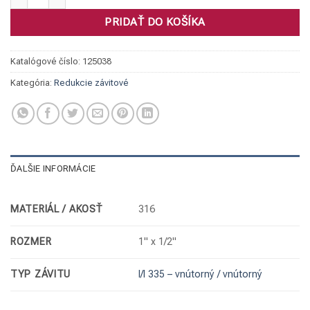
PRIDAŤ DO KOŠÍKA
Katalógové číslo:
125038
Kategória:
Redukcie závitové
ĎALŠIE INFORMÁCIE
MATERIÁL / AKOSŤ
316
ROZMER
1" x 1/2"
TYP ZÁVITU
I/I 335 – vnútorný / vnútorný