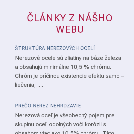
ČLÁNKY Z NÁŠHO
WEBU
ŠTRUKTÚRA NEREZOVÝCH OCELÍ
Nerezové ocele sú zliatiny na báze železa
a obsahujú minimálne 10,5 % chrómu.
Chróm je príčinou existencie efektu samo –
liečenia, ....
PREČO NEREZ NEHRDZAVIE
Nerezová oceľ je všeobecný pojem pre
skupinu ocelí odolných voči korózii s
obsahom viac ako 10,5% chrómu. Táto