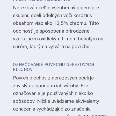
Nerezová oceľ je všeobecný pojem pre
skupinu ocelí odolných voči korózii s
obsahom viac ako 10,5% chrómu. Táto
odolnosť je spôsobená prirodzene
vznikajúcim oxidickým filmom bohatým na
chróm, ktorý sa vytvára na povrchu ....
OZNAČOVANIE POVRCHU NEREZOVÝCH
PLECHOV
Povrch plechov z nerezových ocelí je
zavislý od spôsobu ich výroby. Pre
označovanie je používaných niekoľko
spôsobov. Nižšie uvádzame ekvivalenty
označenia vychádzajúc zo značenia