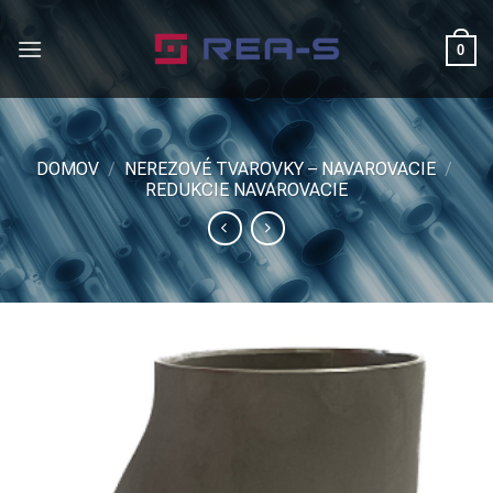
Skip
to
0
content
DOMOV
/
NEREZOVÉ TVAROVKY – NAVAROVACIE
/
REDUKCIE NAVAROVACIE