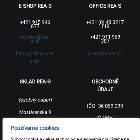
E-SHOP REA-S
OFFICE REA-S
+421 915 946
+421 (0) 48 3217
877
118
obchod@rea-
+421 911 969
s.sk
387
https://eshop.rea-
rea-s@rea-s.sk
s.sk/
SKLAD REA-S
OBCHODNÉ
ÚDAJE
(osobný odber)
IČO: 36 059 099
Mostárenská 9
IČ DPH:
SK2021733065
977 56 Brezno
Používame cookies
Slovenská
DIČ:
republika
2021733065
Súbory cookie a ďalšie technológie sledovania používame na