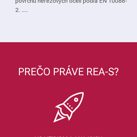
povrchu nerezových ocelí podľa EN 10088-
2. ....
PREČO PRÁVE REA-S?