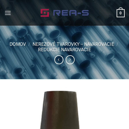
Skip
to
0
content
DOMOV
/
NEREZOVÉ TVAROVKY – NAVAROVACIE
/
REDUKCIE NAVAROVACIE