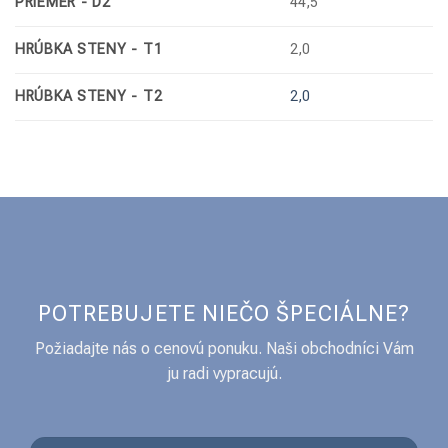
PRIEMER - D2
44,5
HRÚBKA STENY - T1
2,0
HRÚBKA STENY - T2
2,0
POTREBUJETE NIEČO ŠPECIÁLNE?
Požiadajte nás o cenovú ponuku. Naši obchodníci Vám
ju radi vypracujú.