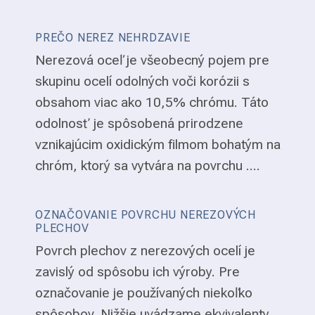
PREČO NEREZ NEHRDZAVIE
Nerezová oceľ je všeobecný pojem pre
skupinu ocelí odolných voči korózii s
obsahom viac ako 10,5% chrómu. Táto
odolnosť je spôsobená prirodzene
vznikajúcim oxidickým filmom bohatým na
chróm, ktorý sa vytvára na povrchu ....
OZNAČOVANIE POVRCHU NEREZOVÝCH
PLECHOV
Povrch plechov z nerezových ocelí je
zavislý od spôsobu ich výroby. Pre
označovanie je používaných niekoľko
spôsobov. Nižšie uvádzame ekvivalenty