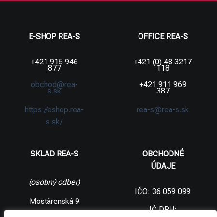
E-SHOP REA-S
OFFICE REA-S
+421 915 946
+421 (0) 48 3217
877
118
obchod@rea-
+421 911 969
s.sk
387
https://eshop.rea-
rea-s@rea-s.sk
s.sk/
SKLAD REA-S
OBCHODNÉ
ÚDAJE
(osobný odber)
IČO: 36 059 099
Mostárenská 9
IČ DPH: