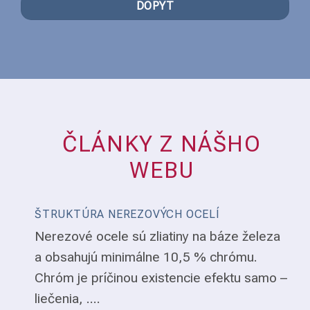
DOPYT
ČLÁNKY Z NÁŠHO
WEBU
ŠTRUKTÚRA NEREZOVÝCH OCELÍ
Nerezové ocele sú zliatiny na báze železa
a obsahujú minimálne 10,5 % chrómu.
Chróm je príčinou existencie efektu samo –
liečenia, ....