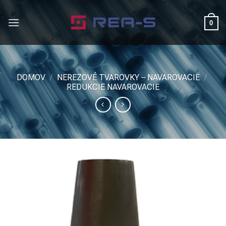
Skip
to
0
content
DOMOV
/
NEREZOVÉ TVAROVKY – NAVAROVACIE
/
REDUKCIE NAVAROVACIE