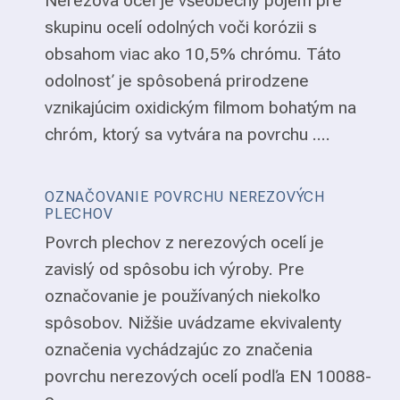
Nerezová oceľ je všeobecný pojem pre
skupinu ocelí odolných voči korózii s
obsahom viac ako 10,5% chrómu. Táto
odolnosť je spôsobená prirodzene
vznikajúcim oxidickým filmom bohatým na
chróm, ktorý sa vytvára na povrchu ....
OZNAČOVANIE POVRCHU NEREZOVÝCH
PLECHOV
Povrch plechov z nerezových ocelí je
zavislý od spôsobu ich výroby. Pre
označovanie je používaných niekoľko
spôsobov. Nižšie uvádzame ekvivalenty
označenia vychádzajúc zo značenia
povrchu nerezových ocelí podľa EN 10088-