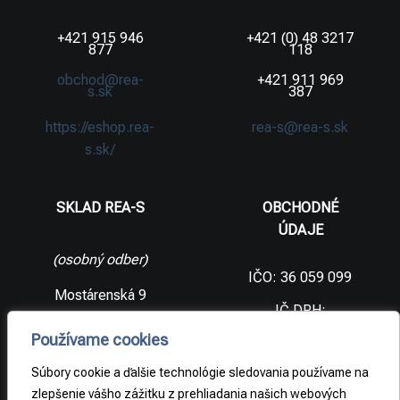
+421 915 946
+421 (0) 48 3217
877
118
obchod@rea-
+421 911 969
s.sk
387
https://eshop.rea-
rea-s@rea-s.sk
s.sk/
SKLAD REA-S
OBCHODNÉ
ÚDAJE
(osobný odber)
IČO: 36 059 099
Mostárenská 9
IČ DPH:
SK2021733065
977 56 Brezno
Používame cookies
Slovenská
DIČ:
republika
2021733065
Súbory cookie a ďalšie technológie sledovania používame na
zlepšenie vášho zážitku z prehliadania našich webových