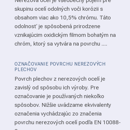
Nerezová oceľ je všeobecný pojem pre
skupinu ocelí odolných voči korózii s
obsahom viac ako 10,5% chrómu. Táto
odolnosť je spôsobená prirodzene
vznikajúcim oxidickým filmom bohatým na
chróm, ktorý sa vytvára na povrchu ....
OZNAČOVANIE POVRCHU NEREZOVÝCH
PLECHOV
Povrch plechov z nerezových ocelí je
zavislý od spôsobu ich výroby. Pre
označovanie je používaných niekoľko
spôsobov. Nižšie uvádzame ekvivalenty
označenia vychádzajúc zo značenia
povrchu nerezových ocelí podľa EN 10088-