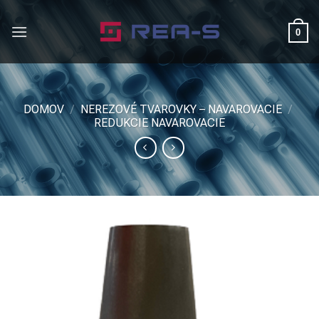
Skip
to
0
content
DOMOV
/
NEREZOVÉ TVAROVKY – NAVAROVACIE
/
REDUKCIE NAVAROVACIE