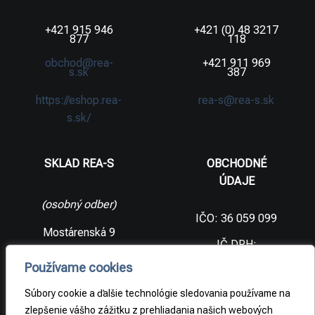
+421 915 946
+421 (0) 48 3217
877
118
obchod@rea-
+421 911 969
s.sk
387
https://eshop.rea-
rea-s@rea-s.sk
s.sk/
SKLAD REA-S
OBCHODNÉ
ÚDAJE
(osobný odber)
IČO: 36 059 099
Mostárenská 9
IČ DPH:
SK2021733065
977 56 Brezno
Používame cookies
Slovenská
DIČ:
republika
2021733065
Súbory cookie a ďalšie technológie sledovania používame na
zlepšenie vášho zážitku z prehliadania našich webových