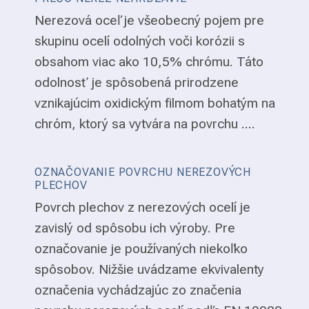
Nerezová oceľ je všeobecný pojem pre
skupinu ocelí odolných voči korózii s
obsahom viac ako 10,5% chrómu. Táto
odolnosť je spôsobená prirodzene
vznikajúcim oxidickým filmom bohatým na
chróm, ktorý sa vytvára na povrchu ....
OZNAČOVANIE POVRCHU NEREZOVÝCH
PLECHOV
Povrch plechov z nerezových ocelí je
zavislý od spôsobu ich výroby. Pre
označovanie je používaných niekoľko
spôsobov. Nižšie uvádzame ekvivalenty
označenia vychádzajúc zo značenia