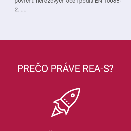
povrchu nerezových ocelí podľa EN 10088-
2. ....
PREČO PRÁVE REA-S?