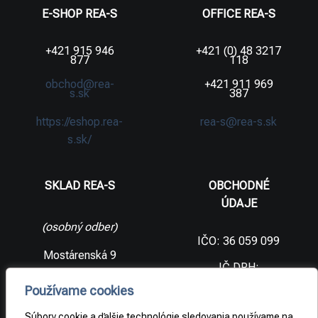
E-SHOP REA-S
OFFICE REA-S
+421 915 946
+421 (0) 48 3217
877
118
obchod@rea-
+421 911 969
s.sk
387
https://eshop.rea-
rea-s@rea-s.sk
s.sk/
SKLAD REA-S
OBCHODNÉ
ÚDAJE
(osobný odber)
IČO: 36 059 099
Mostárenská 9
IČ DPH:
SK2021733065
977 56 Brezno
Používame cookies
Slovenská
DIČ:
republika
2021733065
Súbory cookie a ďalšie technológie sledovania používame na