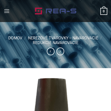
Skip
to
0
content
DOMOV
/
NEREZOVÉ TVAROVKY – NAVAROVACIE
/
REDUKCIE NAVAROVACIE