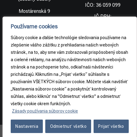
IČO: 36 059 099
Mostárenská 9
IČ DPH:
SK2021733065
977 56 Brezno
Používame cookies
Slovenská
DIČ:
republika
2021733065
Súbory cookie a ďalšie technológie sledovania používame na
zlepšenie vášho zážitku z prehliadania našich webových
stránok, na to, aby sme vám zobrazovali prispôsobený obsah
PRÁVNE
a cielené reklamy, na analýzu návštevnosti našich webových
INFORMÁCIE
stránok a na pochopenie toho, odkiaľ naši návštevníci
prichádzajú. Kliknutím na „Prijať všetko“ súhlasíte s
Obchodné
podmienky
používaním VŠETKÝCH súborov cookie. Môžete však navštíviť
„Nastavenia súborov cookie“ a poskytnúť kontrolovaný
Odstúpenie od
súhlas, alebo kliknúť na "Odmietnuť všetko" a odmietnuť
zmluvy
všetky cookie okrem funkčných.
Zásady používania súborov cookie
Nastavenia
Odmietnuť všetko
Prijať všetko
Copyright 2026 ©
REA-S s.r.o.