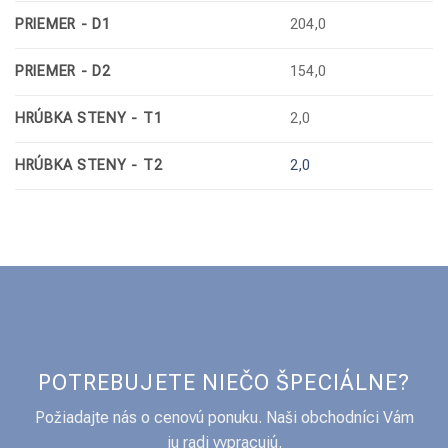
PRIEMER - D1
204,0
PRIEMER - D2
154,0
HRÚBKA STENY - T1
2,0
HRÚBKA STENY - T2
2,0
POTREBUJETE NIEČO ŠPECIÁLNE?
Požiadajte nás o cenovú ponuku. Naši obchodníci Vám
ju radi vypracujú.