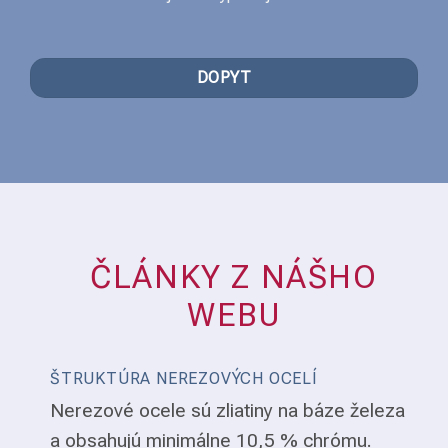
DOPYT
ČLÁNKY Z NÁŠHO
WEBU
ŠTRUKTÚRA NEREZOVÝCH OCELÍ
Nerezové ocele sú zliatiny na báze železa
a obsahujú minimálne 10,5 % chrómu.