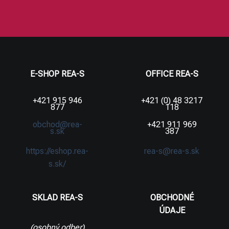
E-SHOP REA-S
OFFICE REA-S
+421 915 946
+421 (0) 48 3217
877
118
obchod@rea-
+421 911 969
s.sk
387
https://eshop.rea-
rea-s@rea-s.sk
s.sk/
SKLAD REA-S
OBCHODNÉ
ÚDAJE
(osobný odber)