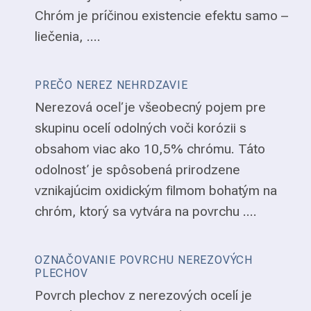
Chróm je príčinou existencie efektu samo –
liečenia, ....
PREČO NEREZ NEHRDZAVIE
Nerezová oceľ je všeobecný pojem pre
skupinu ocelí odolných voči korózii s
obsahom viac ako 10,5% chrómu. Táto
odolnosť je spôsobená prirodzene
vznikajúcim oxidickým filmom bohatým na
chróm, ktorý sa vytvára na povrchu ....
OZNAČOVANIE POVRCHU NEREZOVÝCH
PLECHOV
Povrch plechov z nerezových ocelí je