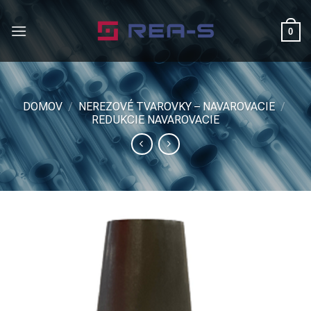
Skip
to
0
content
DOMOV
/
NEREZOVÉ TVAROVKY – NAVAROVACIE
/
REDUKCIE NAVAROVACIE