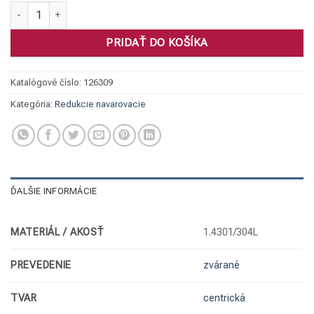
množstvo Redukcia centr., 1.4301/304L 204/154 x 2
PRIDAŤ DO KOŠÍKA
Katalógové číslo:
126309
Kategória:
Redukcie navarovacie
ĎALŠIE INFORMÁCIE
MATERIÁL / AKOSŤ
1.4301/304L
PREVEDENIE
zvárané
TVAR
centrická