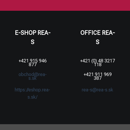
E-SHOP REA-
OFFICE REA-
S
S
+421 915 946
+421 (0) 48 3217
877
118
obchod@rea-
+421 911 969
s.sk
387
https://eshop.rea-
rea-s@rea-s.sk
s.sk/