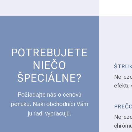
POTREBUJETE
NIEČO
ŠTRUK
ŠPECIÁLNE?
Nerezo
efektu 
Požiadajte nás o cenovú
ponuku. Naši obchodníci Vám
PREČO
ju radi vypracujú.
Nerezo
chrómu