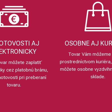
OTOVOSTI AJ
OSOBNE AJ KU
EKTRONICKY
Tovar Vám môžeme 
prostredníctvom kuriéra,
ovar môžete zaplatiť
môžete osobne vyzdvih
cky cez platobnú bránu,
sklade.
hotovosti pri preberaní
tovaru.