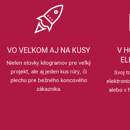
VO VEĽKOM AJ NA KUSY
V H
EL
Nielen stovky kilogramov pre veľký
projekt, ale aj jeden kus rúry, či
Svoj t
plechu pre bežného koncového
elektroni
zákazníka.
alebo v 