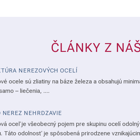
ČLÁNKY Z NÁ
TÚRA NEREZOVÝCH OCELÍ
vé ocele sú zliatiny na báze železa a obsahujú minim
samo – liečenia, ....
 NEREZ NEHRDZAVIE
vá oceľ je všeobecný pojem pre skupinu ocelí odolný
. Táto odolnosť je spôsobená prirodzene vznikajúci