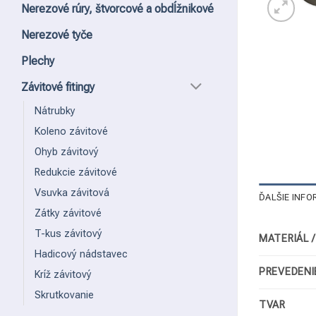
Nerezové rúry, štvorcové a obdĺžnikové
Nerezové tyče
Plechy
Závitové fitingy
Nátrubky
Koleno závitové
Ohyb závitový
Redukcie závitové
Vsuvka závitová
ĎALŠIE INFO
Zátky závitové
T-kus závitový
MATERIÁL 
Hadicový nádstavec
PREVEDENI
Kríž závitový
Skrutkovanie
TVAR