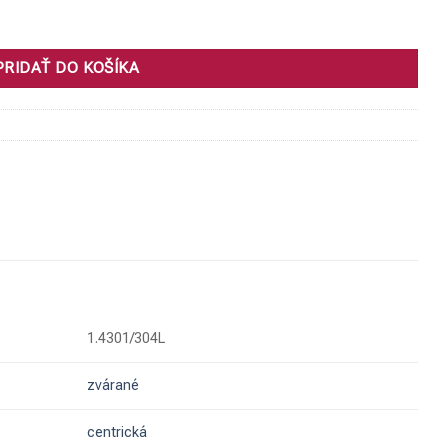
3/60,3 x 2
PRIDAŤ DO KOŠÍKA
1.4301/304L
zvárané
centrická