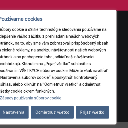
Používame cookies
Súbory cookie a ďalšie technológie sledovania používame na
AJE
PRÁVNE INFORMÁCIE
zlepšenie vášho zážitku z prehliadania našich webových
stránok, na to, aby sme vám zobrazovali prispôsobený obsah
Obchodné podmienky
a cielené reklamy, na analýzu návštevnosti našich webových
9
Odstúpenie od zmluvy
stránok a na pochopenie toho, odkiaľ naši návštevníci
3065
prichádzajú. Kliknutím na „Prijať všetko“ súhlasíte s
používaním VŠETKÝCH súborov cookie. Môžete však navštíviť
5
„Nastavenia súborov cookie“ a poskytnúť kontrolovaný
súhlas, alebo kliknúť na "Odmietnuť všetko" a odmietnuť
všetky cookie okrem funkčných.
Zásady používania súborov cookie
Nastavenia
Odmietnuť všetko
Prijať všetko