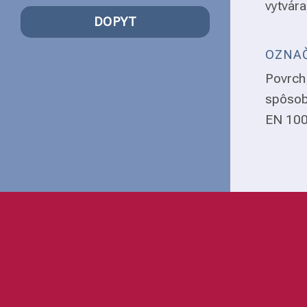
vytvára
DOPYT
OZNAČ
Povrch 
spôsob
EN 1008