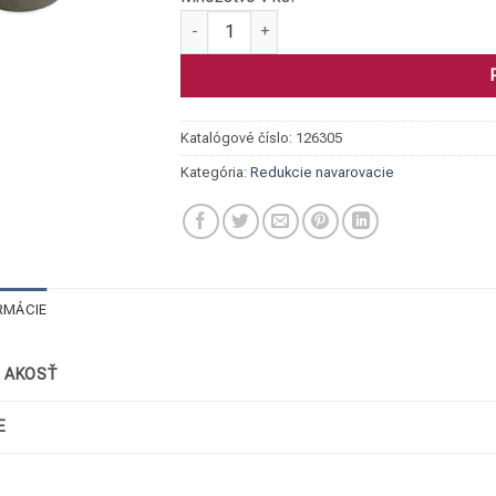
množstvo Redukcia centr., 1.4301/304L 114,
Katalógové číslo:
126305
Kategória:
Redukcie navarovacie
RMÁCIE
/ AKOSŤ
E