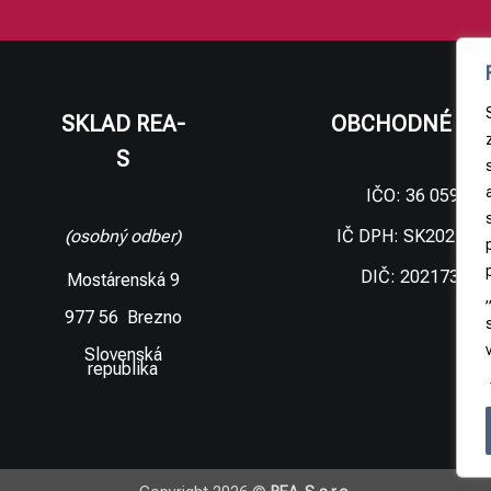
SKLAD REA-
OBCHODNÉ ÚD
S
IČO: 36 059 09
IČ DPH: SK202173
(osobný odber)
DIČ: 202173306
Mostárenská 9
977 56 Brezno
Slovenská
republika