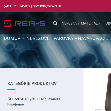
Skip
(+421) 915 946 877
|
OBCHOD@REA-S.SK
to
content
NEREZOVÝ MATERIÁL
OB
DOMOV
/
NEREZOVÉ TVAROVKY – NAVAROVACIE
KATEGÓRIE PRODUKTOV
Nerezové rúry kruhové, zvárané a
bezšvové