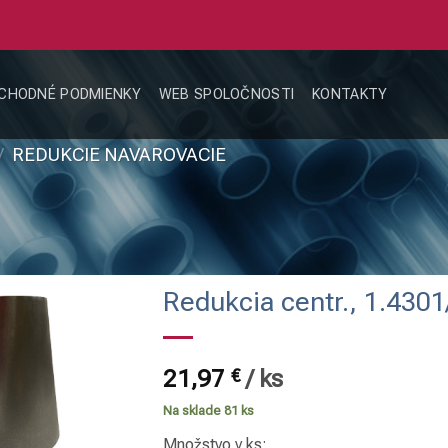
CHODNÉ PODMIENKY
WEB SPOLOČNOSTI
KONTAKTY
/
REDUKCIE NAVAROVACIE
Redukcia centr., 1.4301
21,97
€
/
ks
Na sklade 81 ks
Množstvo v ks: