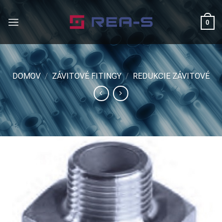
Skip
to
0
content
DOMOV
/
ZÁVITOVÉ FITINGY
/
REDUKCIE ZÁVITOVÉ