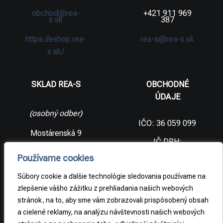
obchod@rea-
+421 911 969
s.sk
387
https://eshop.rea-
rea-s@rea-s.sk
s.sk/
SKLAD REA-S
OBCHODNÉ
ÚDAJE
(osobný odber)
IČO: 36 059 099
Mostárenská 9
IČ DPH:
SK2021733065
977 56 Brezno
Používame cookies
Slovenská
DIČ:
republika
2021733065
Súbory cookie a ďalšie technológie sledovania používame na
zlepšenie vášho zážitku z prehliadania našich webových
stránok, na to, aby sme vám zobrazovali prispôsobený obsah
PRÁVNE
a cielené reklamy, na analýzu návštevnosti našich webových
INFORMÁCIE