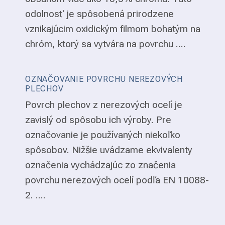
odolnosť je spôsobená prirodzene
vznikajúcim oxidickým filmom bohatým na
chróm, ktorý sa vytvára na povrchu ....
OZNAČOVANIE POVRCHU NEREZOVÝCH
PLECHOV
Povrch plechov z nerezových ocelí je
zavislý od spôsobu ich výroby. Pre
označovanie je používaných niekoľko
spôsobov. Nižšie uvádzame ekvivalenty
označenia vychádzajúc zo značenia
povrchu nerezových ocelí podľa EN 10088-
2. ....