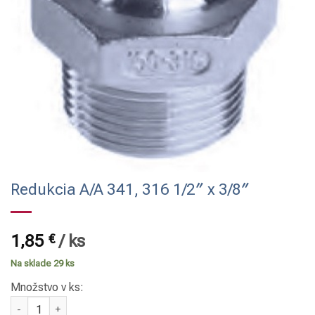
Redukcia A/A 341, 316 1/2″ x 3/8″
1,85
€
/
ks
Na sklade 29 ks
Množstvo v ks:
množstvo Redukcia A/A 341, 316 1/2" x 3/8"