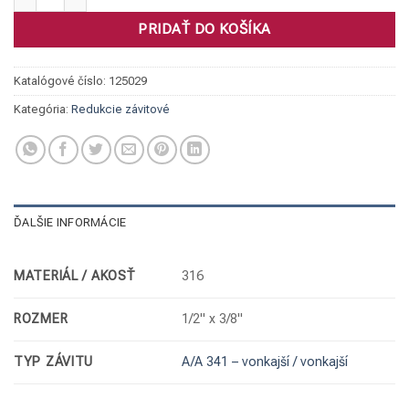
PRIDAŤ DO KOŠÍKA
Katalógové číslo:
125029
Kategória:
Redukcie závitové
ĎALŠIE INFORMÁCIE
MATERIÁL / AKOSŤ
316
ROZMER
1/2" x 3/8"
TYP ZÁVITU
A/A 341 – vonkajší / vonkajší