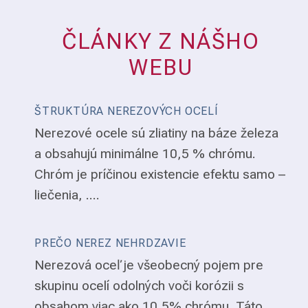
ČLÁNKY Z NÁŠHO
WEBU
ŠTRUKTÚRA NEREZOVÝCH OCELÍ
Nerezové ocele sú zliatiny na báze železa
a obsahujú minimálne 10,5 % chrómu.
Chróm je príčinou existencie efektu samo –
liečenia, ....
PREČO NEREZ NEHRDZAVIE
Nerezová oceľ je všeobecný pojem pre
skupinu ocelí odolných voči korózii s
obsahom viac ako 10,5% chrómu. Táto