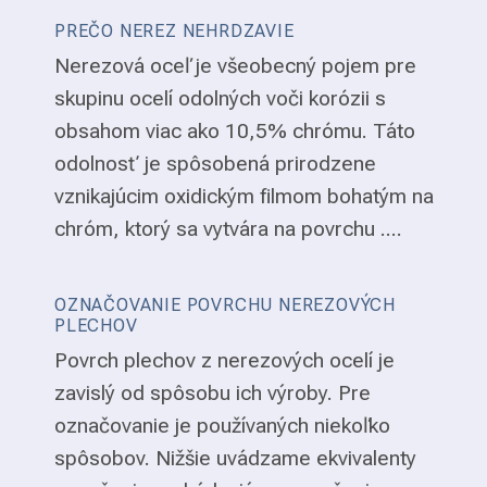
PREČO NEREZ NEHRDZAVIE
Nerezová oceľ je všeobecný pojem pre
skupinu ocelí odolných voči korózii s
obsahom viac ako 10,5% chrómu. Táto
odolnosť je spôsobená prirodzene
vznikajúcim oxidickým filmom bohatým na
chróm, ktorý sa vytvára na povrchu ....
OZNAČOVANIE POVRCHU NEREZOVÝCH
PLECHOV
Povrch plechov z nerezových ocelí je
zavislý od spôsobu ich výroby. Pre
označovanie je používaných niekoľko
spôsobov. Nižšie uvádzame ekvivalenty