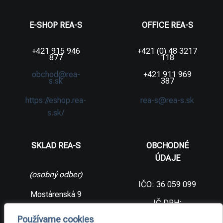
E-SHOP REA-S
OFFICE REA-S
+421 915 946
+421 (0) 48 3217
877
118
obchod@rea-
+421 911 969
s.sk
387
https://eshop.rea-
rea-s@rea-s.sk
s.sk/
SKLAD REA-S
OBCHODNÉ
ÚDAJE
(osobný odber)
IČO: 36 059 099
Mostárenská 9
IČ DPH:
SK2021733065
977 56 Brezno
Používame cookies