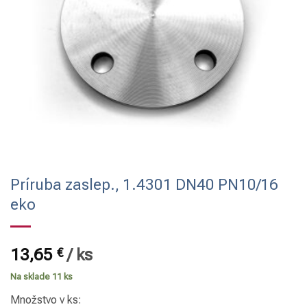
Príruba zaslep., 1.4301 DN40 PN10/16
eko
13,65
€
/
ks
Na sklade 11 ks
Množstvo v ks: