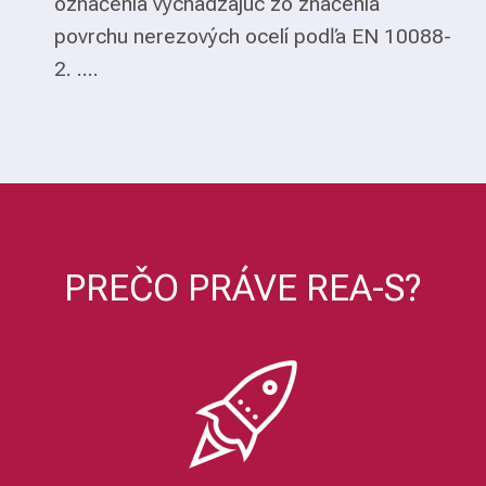
označenia vychádzajúc zo značenia
povrchu nerezových ocelí podľa EN 10088-
2. ....
PREČO PRÁVE REA-S?