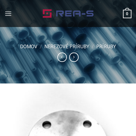
Skip
to
0
content
DOMOV
/
NEREZOVÉ PRÍRUBY
/
PRÍRUBY