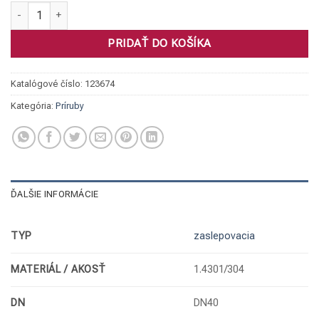
množstvo Príruba zaslep., 1.4301 DN40 PN10/16 eko
PRIDAŤ DO KOŠÍKA
Katalógové číslo:
123674
Kategória:
Príruby
ĎALŠIE INFORMÁCIE
TYP
zaslepovacia
MATERIÁL / AKOSŤ
1.4301/304
DN
DN40