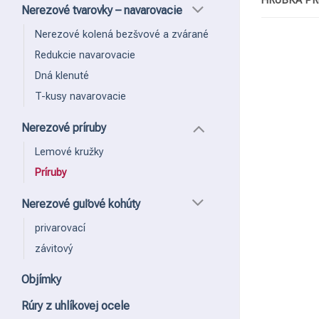
HRÚBKA PR
Nerezové tvarovky – navarovacie
Nerezové kolená bezšvové a zvárané
Redukcie navarovacie
Dná klenuté
T-kusy navarovacie
Nerezové príruby
Lemové kružky
Príruby
Nerezové guľové kohúty
privarovací
závitový
Objímky
Rúry z uhlíkovej ocele