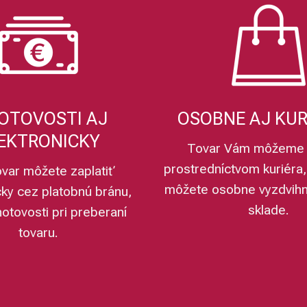
OTOVOSTI AJ
OSOBNE AJ KU
EKTRONICKY
Tovar Vám môžeme 
prostredníctvom kuriéra,
ovar môžete zaplatiť
môžete osobne vyzdvih
cky cez platobnú bránu,
sklade.
hotovosti pri preberaní
tovaru.