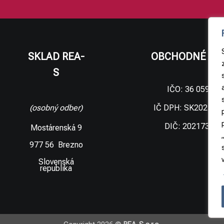
SKLAD REA-
OBCHODNÉ ÚD
S
IČO: 36 059 09
IČ DPH: SK202173
(osobný odber)
DIČ: 202173306
Mostárenská 9
977 56 Brezno
Slovenská
republika