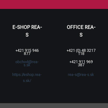
E-SHOP REA-
OFFICE REA-
S
S
+421 915 946
+421 (0) 48 3217
877
118
obchod@rea-
+421 911 969
s.sk
387
https://eshop.rea-
rea-s@rea-s.sk
s.sk/