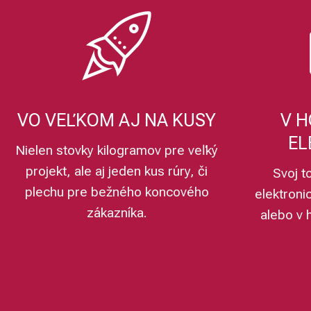
VO VEĽKOM AJ NA KUSY
V H
EL
Nielen stovky kilogramov pre veľký
projekt, ale aj jeden kus rúry, či
Svoj t
plechu pre bežného koncového
elektroni
zákazníka.
alebo v 