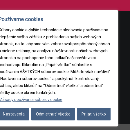
Používame cookies
Súbory cookie a ďalšie technológie sledovania používame na
AJE
PRÁVNE INFORMÁCIE
zlepšenie vášho zážitku z prehliadania našich webových
stránok, na to, aby sme vám zobrazovali prispôsobený obsah
Obchodné podmienky
a cielené reklamy, na analýzu návštevnosti našich webových
9
Odstúpenie od zmluvy
stránok a na pochopenie toho, odkiaľ naši návštevníci
3065
prichádzajú. Kliknutím na „Prijať všetko“ súhlasíte s
používaním VŠETKÝCH súborov cookie. Môžete však navštíviť
5
„Nastavenia súborov cookie“ a poskytnúť kontrolovaný
súhlas, alebo kliknúť na "Odmietnuť všetko" a odmietnuť
všetky cookie okrem funkčných.
Zásady používania súborov cookie
Nastavenia
Odmietnuť všetko
Prijať všetko