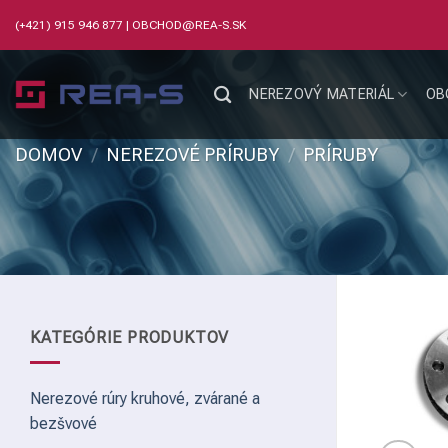
Skip
(+421) 915 946 877
|
OBCHOD@REA-S.SK
to
content
NEREZOVÝ MATERIÁL
OB
DOMOV
/
NEREZOVÉ PRÍRUBY
/
PRÍRUBY
KATEGÓRIE PRODUKTOV
Nerezové rúry kruhové, zvárané a
bezšvové