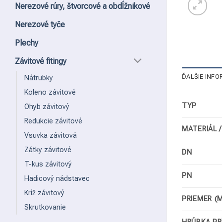
Nerezové rúry, štvorcové a obdĺžnikové
Nerezové tyče
Plechy
Závitové fitingy
ĎALŠIE INFO
Nátrubky
Koleno závitové
TYP
Ohyb závitový
Redukcie závitové
MATERIÁL 
Vsuvka závitová
Zátky závitové
DN
T-kus závitový
PN
Hadicový nádstavec
Kríž závitový
PRIEMER (
Skrutkovanie