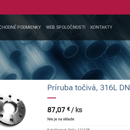
CHODNÉ PODMIENKY
WEB SPOLOČNOSTI
KONTAKTY
Príruba točivá, 316L D
87,07
€
/
ks
Nie je na sklade
Katalógové číslo:
111138