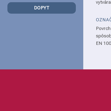
vytvára
DOPYT
OZNAČ
Povrch 
spôsob
EN 1008