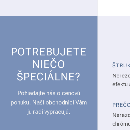
POTREBUJETE
NIEČO
ŠTRUK
ŠPECIÁLNE?
Nerezo
efektu 
Požiadajte nás o cenovú
ponuku. Naši obchodníci Vám
PREČO
ju radi vypracujú.
Nerezo
chrómu