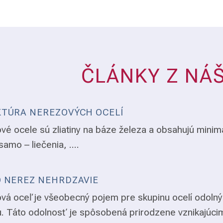
ČLÁNKY Z NÁ
TÚRA NEREZOVÝCH OCELÍ
vé ocele sú zliatiny na báze železa a obsahujú minim
samo – liečenia, ....
 NEREZ NEHRDZAVIE
vá oceľ je všeobecný pojem pre skupinu ocelí odolný
. Táto odolnosť je spôsobená prirodzene vznikajúci