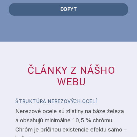
DOPYT
ČLÁNKY Z NÁŠHO
WEBU
ŠTRUKTÚRA NEREZOVÝCH OCELÍ
Nerezové ocele sú zliatiny na báze železa
a obsahujú minimálne 10,5 % chrómu.
Chróm je príčinou existencie efektu samo –