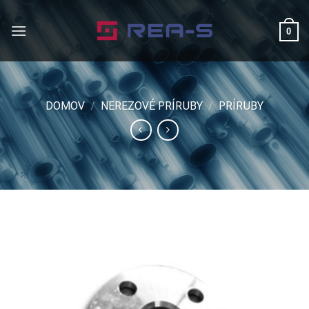
Skip
to
0
content
DOMOV
/
NEREZOVÉ PRÍRUBY
/
PRÍRUBY