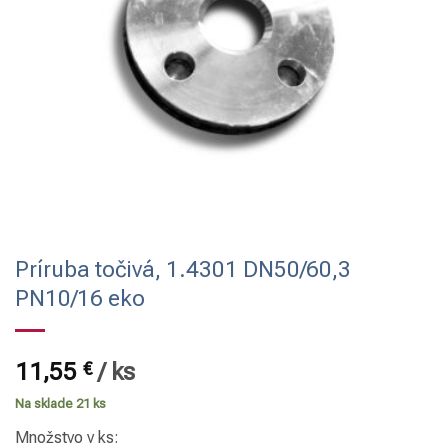
Príruba točivá, 1.4301 DN50/60,3
PN10/16 eko
11,55
€
/
ks
Na sklade 21 ks
Množstvo v ks: