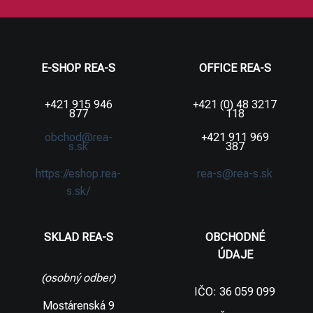
E-SHOP REA-S
OFFICE REA-S
+421 915 946
+421 (0) 48 3217
877
118
obchod@rea-
+421 911 969
s.sk
387
https://eshop.rea-
rea-s@rea-s.sk
s.sk/
SKLAD REA-S
OBCHODNÉ
ÚDAJE
(osobný odber)
IČO: 36 059 099
Mostárenská 9