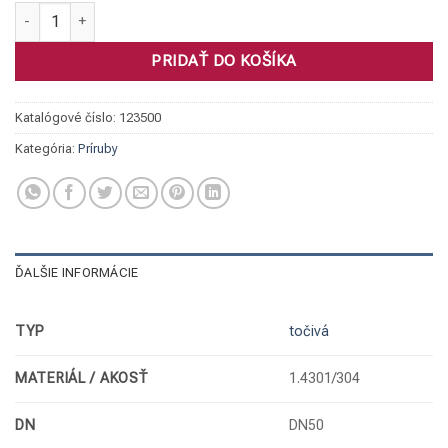
množstvo Príruba točivá, 1.4301 DN50/60,3 PN10/16 eko
PRIDAŤ DO KOŠÍKA
Katalógové číslo:
123500
Kategória:
Príruby
ĎALŠIE INFORMÁCIE
TYP
točivá
MATERIÁL / AKOSŤ
1.4301/304
DN
DN50