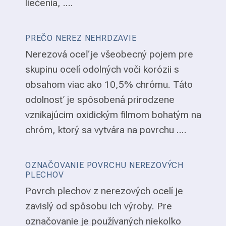
liečenia, ....
PREČO NEREZ NEHRDZAVIE
Nerezová oceľ je všeobecný pojem pre
skupinu ocelí odolných voči korózii s
obsahom viac ako 10,5% chrómu. Táto
odolnosť je spôsobená prirodzene
vznikajúcim oxidickým filmom bohatým na
chróm, ktorý sa vytvára na povrchu ....
OZNAČOVANIE POVRCHU NEREZOVÝCH
PLECHOV
Povrch plechov z nerezových ocelí je
zavislý od spôsobu ich výroby. Pre
označovanie je používaných niekoľko